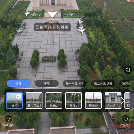
五位军政首长雕像
馆外
序厅
第一单元 审时度势 运筹帷幄
第二单元 诱敌深入 决战扶眉
第三单元
航拍
五位军政首长雕像
雕像1
雕像2
纪念碑
纪念馆门口
烈士
场景切换
作品简介