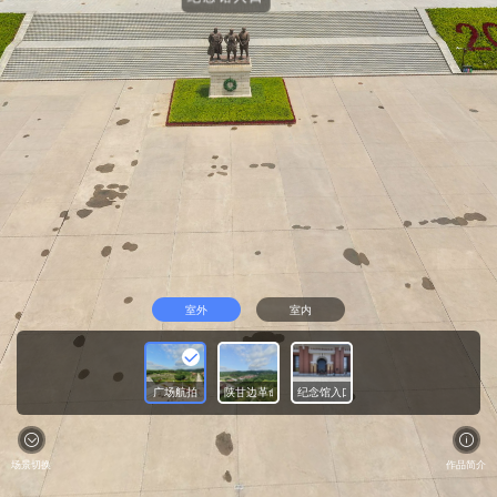
室外
室内
广场航拍
陕甘边革命根据地英雄纪念碑
纪念馆入口
场景切换
作品简介