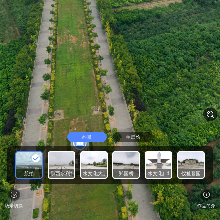
外景
主展馆
简介
航拍
陕西水利博物馆正门
水文化大道
郑国桥
水文化广场
仪祉墓园
场景切换
作品简介