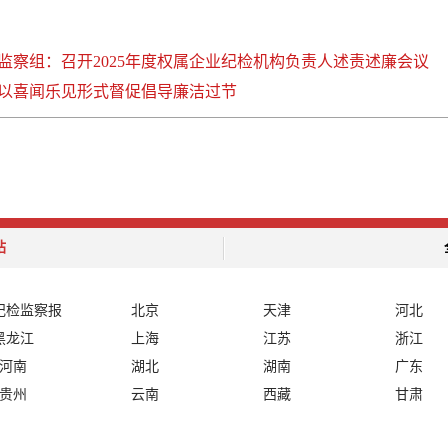
监察组：召开2025年度权属企业纪检机构负责人述责述廉会议
以喜闻乐见形式督促倡导廉洁过节
站
纪检监察报
北京
天津
河北
黑龙江
上海
江苏
浙江
河南
湖北
湖南
广东
贵州
云南
西藏
甘肃