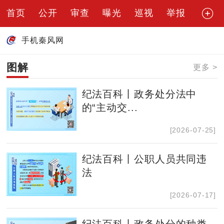
首页
公开
审查
曝光
巡视
举报
手机秦风网
图解
更多 >
纪法百科丨政务处分法中
的“主动交...
[2026-07-25]
纪法百科丨公职人员共同违
法
[2026-07-17]
纪法百科丨政务处分的种类