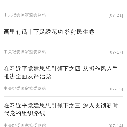
中央纪委国家监委网站
[07-21]
画里有话丨下足绣花功 答好民生卷
中央纪委国家监委网站
[07-17]
在习近平党建思想引领下之四 从抓作风入手
推进全面从严治党
中央纪委国家监委网站
[07-15]
在习近平党建思想引领下之三 深入贯彻新时
代党的组织路线
中央纪委国家监委网站
[07-14]