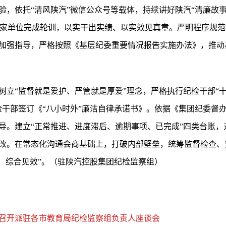
，依托“清风陕汽”微信公众号等载体，持续讲好陕汽“清廉故事”
指导3家单位完成轮训，以实干出实绩、以实效见真章。严明程序规
加强指导，严格按照《基层纪委重要情况报告实施办法》，推动
立“监督就是爱护、严管就是厚爱”理念，严格执行纪检干部“十严
纪检干部签订《“八小时外”廉洁自律承诺书》。依据《集团纪委督
导。建立“正常推进、进度滞后、逾期事项、已完成”四类台账，
改。在常态化沟通会商基础上，打破内部壁垒，统筹监督检查、
力、综合见效”。（驻陕汽控股集团纪检监察组）
召开派驻各市教育局纪检监察组负责人座谈会