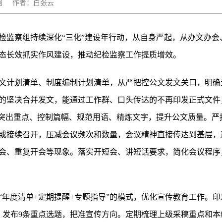
：秦风网 作者：白张云
检监察组持续深化“三化”建设年行动，从自身严起，从办文办会
态长效抓实作风建设，推动纪检监察工作提质增效。
文计划清单、制度编制计划清单，从严把控公文发文关口，明确
的坚决合并发文，能通过工作群、口头传达的不再印发正式文件，
，突出重点、控制篇幅、规范用语、精炼文字，提升公文质量。严
或接续召开，压减会议频次和数量，会议精神直接传达到基层，
会、重复开会等现象。落实开短会、讲短话要求，简化会议程序
年度清单+定期提醒+专题指导”的模式，优化宣传教育工作。印发
措，发布9条重点选题，把准宣传方向。定期梳理上级采稿重点和