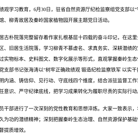
观学习教育，6月30日，驻省自然资源厅纪检监察组党支部以“
馆、柳青故居及秦岭国家植物园开展主题党日活动。
居古朴院落完整留存着作家扎根基层十四载的奋斗印记，在这里
区、旧居生活院落，学习柳青不慕虚名、求真务实、深耕潜绩的
过实物标本、史料图文、数字化展示等形式，直观掌握秦岭生态
党支部书记张海涛以“树牢正确政绩观 锻造纪检监察铁军 以实干
明内涵、铸信仰、见行动、守底线四个维度，结合派驻监督工作
任意识、严守纪律底线，把学习成果转化为履职尽责的实际行动
员干部进行了一次深刻的党性教育和思想淬炼。大家一致表示，
久为功的潜绩精神；深刻把握秦岭生态治理、自然资源保护基础
督提质增效。