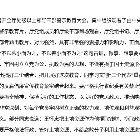
开全厅处级以上领导干部警示教育大会，集中组织观看了由中
警示教育片，厅党组成员和厅级干部到场观看，厅党组书记、厅
部专题电教片，对比强烈，具有非常强的震撼力和影响力，正面
“不以恶小而为之，不以善小而不为之”这句古训，做事、想事要
力，牢固树立立党为公，执政为民的思想，不做有损于国土
出搞好三个结合：把开展好这次教育，同学习贯彻“三个代表”重
的反腐倡廉宣传教育紧密结合起来。要严格执行省纪委有关禁止
要振奋精神，保持良好的工作状态，以良好的党风政风，推动陕
非常深刻，对每个党员牢固树立正确的权力观、地位观和利益观
义。部分同志说道：王怀忠把土地资源作为他攫取钱财，捞取政
要严格依法行政，管好土地资源，不给腐败分子利用土地资源进