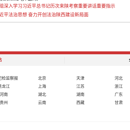
组深入学习习近平总书记历次来陕考察重要讲话重要指示
近平法治思想 奋力开创法治陕西建设新局面
站
纪检监察报
北京
天津
河北
黑龙江
上海
江苏
浙江
河南
湖北
湖南
广东
贵州
云南
西藏
甘肃