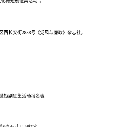
文化微短剧征集活动”。
西长安街2888号《党风与廉政》杂志社。
化微短剧征集活动报名表
表.docx
】已下载
27
次