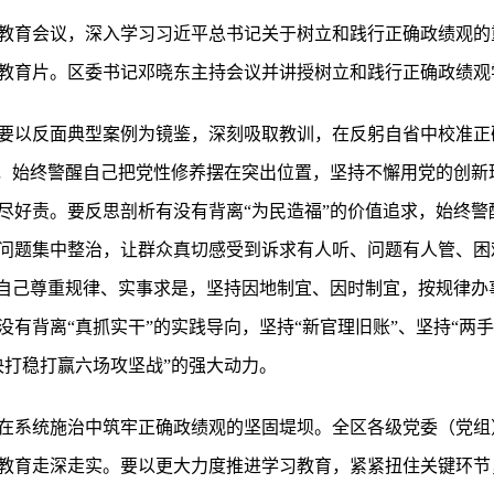
教育会议，深入学习习近平总书记关于树立和践行正确政绩观的
教育片。区委书记邓晓东主持会议并讲授树立和践行正确政绩观
要以反面典型案例为镜鉴，深刻吸取教训，在反躬自省中校准正
色，始终警醒自己把党性修养摆在突出位置，坚持不懈用党的创新
尽好责。要反思剖析有没有背离“为民造福”的价值追求，始终警
问题集中整治，让群众真切感受到诉求有人听、问题有人管、困
醒自己尊重规律、实事求是，坚持因地制宜、因时制宜，按规律办
有背离“真抓实干”的实践导向，坚持“新官理旧账”、坚持“两手
决打稳打赢六场攻坚战”的强大动力。
在系统施治中筑牢正确政绩观的坚固堤坝。全区各级党委（党组
教育走深走实。要以更大力度推进学习教育，紧紧扭住关键环节，