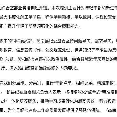
机关综合室部业务培训班开班。本次培训主要针对年轻干部和新进干
，最大限度化解工学矛盾，确保学用衔接、学以致用，课程设置
靶向提升年轻干部亟须强化的综合履职能力。
职中的“本领恐慌”，商南县纪委监委坚持问题导向、需求导向，
观教育、信息宣传写作、公文规范处理、党务知识等需求最为集
观》为题，紧扣纪检监察机关政治属性，结合县域近年来查处的典
维度，深入浅出阐释正确政绩观的内涵要求。
这次我们分层级、分类别，推行‘干部点单、组织配菜、精准施教’，
用。”该县纪委监委相关负责人表示，将持续深化“点单式”精准培
、战”一体化培养链条，推动学习成果转化为履职实效，着力锻造
军，为全县纪检监察工作高质量发展提供坚强队伍保障。（商南