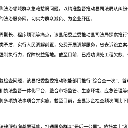
焦法治领域群众急难愁盼问题，以精准监督推动县司法局从纠纷
的法治服务网，切实为群众减负、为企业纾困。
周期长、程序烦琐等痛点，该县纪委监委推动县司法局探索推行“
类矛盾，实行人民调解前置，免费开展调解服务，省去诉讼立案
强制执行力，保障权益落地。截至目前，已成功调处工程欠款、
复检查问题，该县纪委监委推动职能部门推行“综合查一次”、首
和执法监督一体化平台，整合市场监管、生态环境、应急管理等
将多项执法事项合并实施。截至目前，全县涉企检查频次同比下降
律服务向基层延伸，打通服务群众“最后一公里”。依托本土“和文