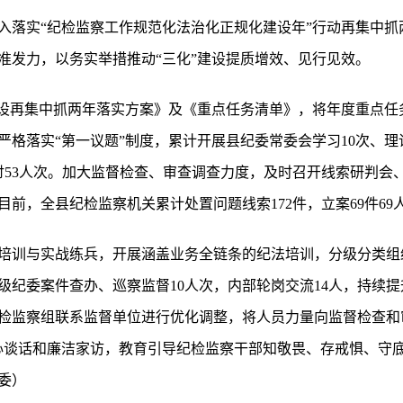
入落实“纪检监察工作规范化法治化正规化建设年”行动再集中抓
准发力，以务实举措推动“三化”建设提质增效、见行见效。
建设再集中抓两年落实方案》及《重点任务清单》，将年度重点任
格落实“第一议题”制度，累计开展县纪委常委会学习10次、理
讨53人次。加大监督检查、审查调查力度，及时召开线索研判会、
前，全县纪检监察机关累计处置问题线索172件，立案69件69人
培训与实战练兵，开展涵盖业务全链条的纪法培训，分级分类组织
级纪委案件查办、巡察监督10人次，内部轮岗交流14人，持续
纪检监察组联系监督单位进行优化调整，将人员力量向监督检查和
心谈话和廉洁家访，教育引导纪检监察干部知敬畏、存戒惧、守
委）