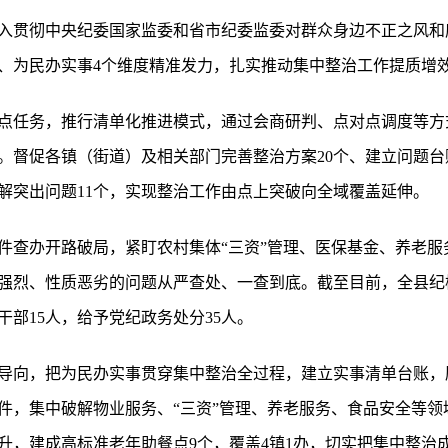
入贯彻中央纪委国家监委和省市纪委监委对群众身边不正之风和
、为民办实事4个维度精准发力，扎实推动集中整治工作提质增
点任务，推行清单化推进模式，通过会商研判、点对点调度等方
。督促各镇（街道）及相关部门完善整治方案20个、建立问题台
解突出问题11个，实现整治工作由点上突破向全域覆盖延伸。
件查办开路破局，紧盯农村集体“三资”管理、医保基金、养老服
强烈、性质恶劣的问题从严查处、一查到底。截至目前，全县纪
干部15人，给予党纪政务处分35人。
导向，把为民办实事贯穿集中整治全过程，建立实事清单台账，
4件，集中破解物业服务、“三资”管理、养老服务、食品安全等
升，建成高标准老年助餐点9个，覆盖4镇1办，切实把集中整治