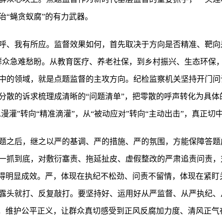
治“蝇贪蚁腐”的有力武器。
呼、我有所应。监督效果如何，首先取决于方向是否精准、靶向
群众急难愁盼。从教育医疗、养老社保，到乡村振兴、生态环保，
中的领域，就是点题监督的主攻方向。纪检监察机关坚持开门问
散的诉求梳理成清晰的“问题清单”，把零散的呼声转化为具体的
漫灌”转向“精准滴灌”，从“被动应对”转向“主动出击”，真正切
题之后，继之以严的基调、严的措施、严的氛围，方能保障答题
一抓到底，对敷衍塞责、拖延扯皮、虚假整改的严肃追责问责，
取得明显成效。严，体现在执纪不松劲、问责不留情，体现在紧盯
露头就打、反复敲打。要坚持好、运用好从严监督、从严执纪、
线，维护公平正义，让群众真切感受到正风反腐加力度、清风正气