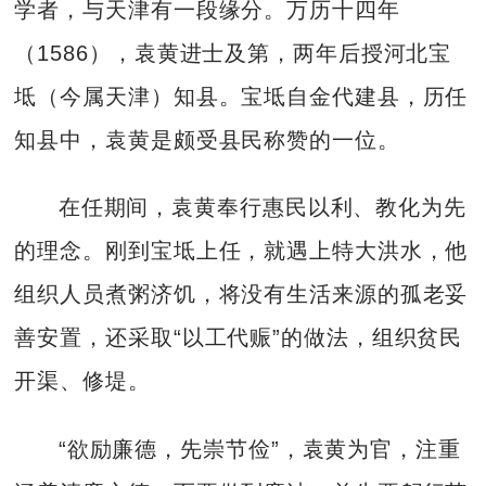
学者，与天津有一段缘分。万历十四年
（1586），袁黄进士及第，两年后授河北宝
坻（今属天津）知县。宝坻自金代建县，历任
知县中，袁黄是颇受县民称赞的一位。
在任期间，袁黄奉行惠民以利、教化为先
的理念。刚到宝坻上任，就遇上特大洪水，他
组织人员煮粥济饥，将没有生活来源的孤老妥
善安置，还采取“以工代赈”的做法，组织贫民
开渠、修堤。
“欲励廉德，先崇节俭”，袁黄为官，注重