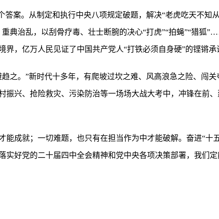
二个答案。从制定和执行中央八项规定破题，解决“老虎吃天不知从
重典治乱，以刮骨疗毒、壮士断腕的决心“打虎”“拍蝇”“猎狐”
境界，亿万人民见证了中国共产党人“打铁必须自身硬”的铿锵承
避趋之。”新时代十多年，有爬坡过坎之难、风高浪急之险、闯关
村振兴、抢险救灾、污染防治等一场场大战大考中，冲锋在前、
才能成就；一切难题，也只有在担当作为中才能破解。奋进“十五
落实好党的二十届四中全会精神和党中央各项决策部署，我们定