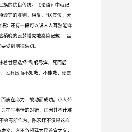
民族的优良传统。《论语》中就记
须遵守的准则。相反，“居其位，无
论语》还有一段可以说人人耳熟能详
这稍晚的云梦睡虎地秦简记载：“啬
就要受到刑律惩罚。
味着甘愿选择“鞠躬尽瘁，死而后
责，民有困而不知救、不能救，便是
。而志在必为，故动而成功。小人苟
，只在乎事情的对错，正因其不计难
不会有所作为。陈宏谋不仅是这样
饰虚文，方不负朝廷为民设官之义，