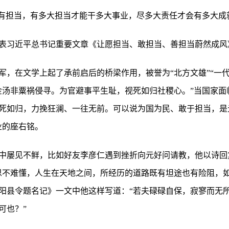
要有担当，有多大担当才能干多大事业，尽多大责任才会有多大成
发表习近平总书记重要文章《让愿担当、敢担当、善担当蔚然成风
军，在文学上起了承前启后的桥梁作用，被誉为“北方文雄”“一
金汤非粟祸侵寻。为官避事平生耻，视死如归社稷心。”当国家面
死如归，力挽狂澜、一往无前。可以说为国为民、敢于担当，是
业的座右铭。
中屡见不鲜，比如好友李彦仁遇到挫折向元好问请教，他以诗回
思不难懂，人生在天地之间，所经历的道路既有坦途也有险阻，
阳县令题名记》一文中他这样写道：“若夫碌碌自保，寂寥而无
可也？”