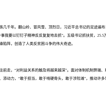
族几千年。翻山岭、冒风雪、顶烈日，习近平总书记的足迹遍布
事我要以钉钉子精神反反复复地去抓”。五级书记抓扶贫，25.5
锋陷阵，创造了人类反贫困斗争的伟大奇迹。
往前走，“对利益关系的触及将越来越深”。面对体制机制弊端、
、添动力，“敢于担当，敢于啃硬骨头，敢于涉险滩”，推动许多