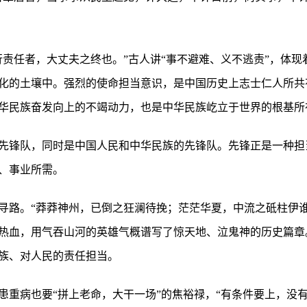
行责任者，大丈夫之终也。”古人讲“事不避难、义不逃责”，体
化的土壤中。强烈的使命担当意识，是中国历史上志士仁人所共
华民族奋发向上的不竭动力，也是中华民族屹立于世界的根基所
先锋队，同时是中国人民和中华民族的先锋队。先锋正是一种担当
、事业所需。
寻路。“莽莽神州，已倒之狂澜待挽；茫茫华夏，中流之砥柱伊谁
热血，用气吞山河的英雄气概谱写了惊天地、泣鬼神的历史篇章
族、对人民的责任担当。
患重病也要“拼上老命，大干一场”的焦裕禄，“有条件要上，没