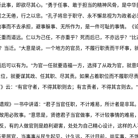
行此事，即欲尽其心。”勇于任事、敢于担当的精神风骨，是中华
居之无倦，行之以忠。”孔子将忠于职守、永不懈怠视为为政者必
的事而不去承担，避事躲事、无所作为，是一件可耻的事情。《
任重而道远。仁以为己任，不亦重乎？死而后已，不亦远乎？”比
？当迁。”大意是说，一个地方的官员，不履行职责而干坏事，
而后可以有为。”为官一任就要造福一方，选择了从政为官，就意
在其位，就要谋其政、任其职、尽其责。如果占着职位而不履职尽
下》云：“有官守者，不得其职则去；有言责者，不得其言则去。”
遗规》一书中讲道：“君子当官任职，不计难易，所计者是非耳
故用必败事。”意思是，贤德君子当官做事，不计较事情的难易
反，有的人做官则是趋利避害，处处为自己精心设计，这样的人
吾辈居官，当事事从民生起见，计久远，不计目前，尚实事，不