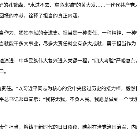
原”的孔繁森，“水过不去、拿命来铺”的黄大发……一代代共产
回报的奉献，诠释了担当的真正内涵。
当作为、牺牲奉献的奋进史。担当是一种责任、一种精神、一种
当就能干多大事业，尽多大责任就会有多大成就，勇于担当作为
速演进，中华民族伟大复兴进入关键一程，“四大考验”严峻复杂
口。
的责任。”以习近平同志为核心的党中央接过历史的接力棒，毅然
平总书记郑重宣示：“我将无我，不负人民。我愿意做到一个‘无
责任担当，熔铸于新时代的日日夜夜，映射在治党治国治军、内