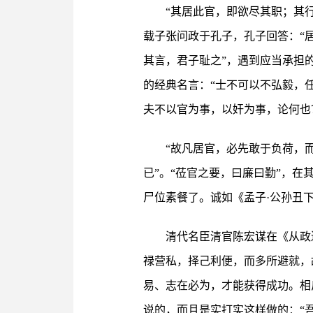
“其居此官，即欲尽其职；其
载子张问政于孔子，孔子回答：“
其言，君子耻之”，遇到应当承担
的经典名言：“士不可以不弘毅，
夫不以官为事，以奸为事，论何也
“故凡居官，必先敢于负荷，
已”。“莅官之要，曰廉曰勤”，
尸位素餐了。诚如《孟子·公孙丑
清代名臣清官陈宏谋在《从政
禄营私，择己利便，而多所避就，
易、志在必为，才能获得成功。相
说的，而且是实打实这样做的：“