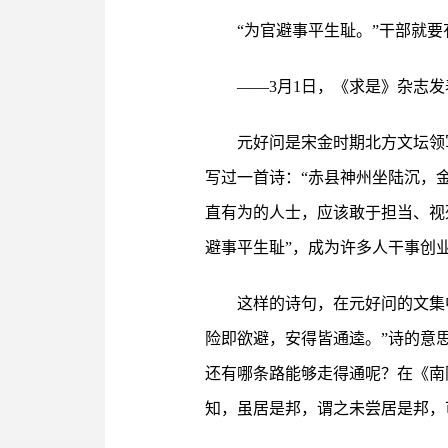
“为官避事平生耻。”干部就
——3月1日，《求是》杂志
元好问是宋金时期北方文坛领
写过一首诗：“赤县神州坐陆沉，
直有为的人士，应该敢于担当、视
避事平生耻”，成为许多人干事创
这样的诗句，在元好问的文集
险即欲避，安得皆通逵。”诗的意
还有哪条路能够走得通呢？在《南
知，虽居是邦，谓之未尝居是邦，