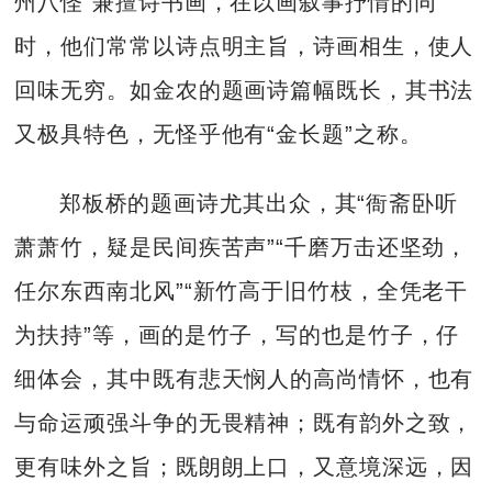
州八怪”兼擅诗书画，在以画叙事抒情的同
时，他们常常以诗点明主旨，诗画相生，使人
回味无穷。如金农的题画诗篇幅既长，其书法
又极具特色，无怪乎他有“金长题”之称。
郑板桥的题画诗尤其出众，其“衙斋卧听
萧萧竹，疑是民间疾苦声”“千磨万击还坚劲，
任尔东西南北风”“新竹高于旧竹枝，全凭老干
为扶持”等，画的是竹子，写的也是竹子，仔
细体会，其中既有悲天悯人的高尚情怀，也有
与命运顽强斗争的无畏精神；既有韵外之致，
更有味外之旨；既朗朗上口，又意境深远，因