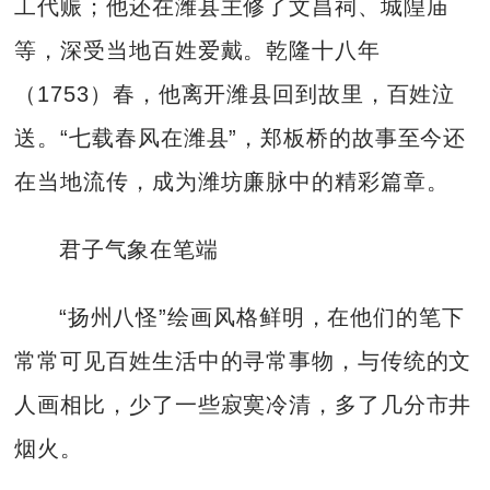
工代赈；他还在潍县主修了文昌祠、城隍庙
等，深受当地百姓爱戴。乾隆十八年
（1753）春，他离开潍县回到故里，百姓泣
送。“七载春风在潍县”，郑板桥的故事至今还
在当地流传，成为潍坊廉脉中的精彩篇章。
君子气象在笔端
“扬州八怪”绘画风格鲜明，在他们的笔下
常常可见百姓生活中的寻常事物，与传统的文
人画相比，少了一些寂寞冷清，多了几分市井
烟火。