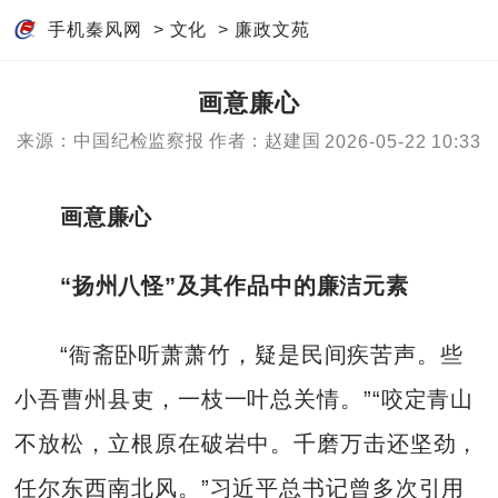
手机秦风网
>
文化
>
廉政文苑
画意廉心
来源：中国纪检监察报
作者：赵建国
2026-05-22 10:33
画意廉心
“扬州八怪”及其作品中的廉洁元素
“衙斋卧听萧萧竹，疑是民间疾苦声。些
小吾曹州县吏，一枝一叶总关情。”“咬定青山
不放松，立根原在破岩中。千磨万击还坚劲，
任尔东西南北风。”习近平总书记曾多次引用