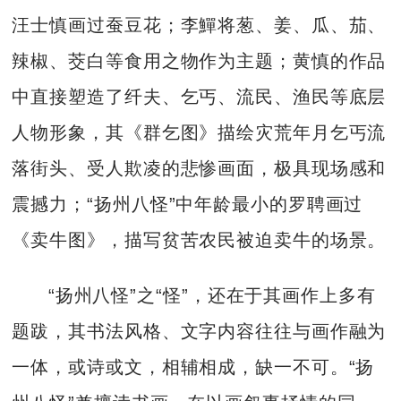
汪士慎画过蚕豆花；李鱓将葱、姜、瓜、茄、
辣椒、茭白等食用之物作为主题；黄慎的作品
中直接塑造了纤夫、乞丐、流民、渔民等底层
人物形象，其《群乞图》描绘灾荒年月乞丐流
落街头、受人欺凌的悲惨画面，极具现场感和
震撼力；“扬州八怪”中年龄最小的罗聘画过
《卖牛图》，描写贫苦农民被迫卖牛的场景。
“扬州八怪”之“怪”，还在于其画作上多有
题跋，其书法风格、文字内容往往与画作融为
一体，或诗或文，相辅相成，缺一不可。“扬