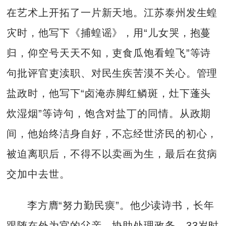
在艺术上开拓了一片新天地。江苏泰州发生蝗
灾时，他写下《捕蝗谣》，用“儿女哭，抱蔓
归，仰空号天天不知，吏食瓜饱看蝗飞”等诗
句批评官吏渎职、对民生疾苦漠不关心。管理
盐政时，他写下“卤淹赤脚红鳞斑，灶下蓬头
炊湿烟”等诗句，饱含对盐丁的同情。从政期
间，他始终洁身自好，不忘经世济民的初心，
被迫离职后，不得不以卖画为生，最后在贫病
交加中去世。
李方膺“努力勤民瘼”。他少读诗书，长年
跟随在外为官的父亲，协助处理政务，33岁时