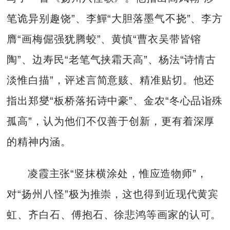
笔诡异别趣饶”、李鱓“大胆落墨气不挠”、李方
膺“画梅倔强犹腾蛟”、黄慎“曹衣吴带皆镕
陶”、边寿民“老笔气挟霜天高”、杨法“诗情古
淡惟白描”，评述言简意赅、精准贴切。他还
指出郑燮“板桥落拓诗中豪”、金农“冬心品诣殊
孤高”，认为他们不仅善于创新，更有着深厚
的精神内涵。
凌霞主张“竖抹横涂处，惟应造物师”，
对“扬州八怪”极为推崇，这也得到近现代黄宾
虹、齐白石、傅抱石、徐悲鸿等画家的认可。