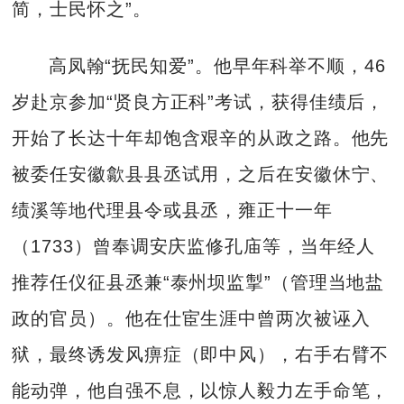
简，士民怀之”。
高凤翰“抚民知爱”。他早年科举不顺，46
岁赴京参加“贤良方正科”考试，获得佳绩后，
开始了长达十年却饱含艰辛的从政之路。他先
被委任安徽歙县县丞试用，之后在安徽休宁、
绩溪等地代理县令或县丞，雍正十一年
（1733）曾奉调安庆监修孔庙等，当年经人
推荐任仪征县丞兼“泰州坝监掣”（管理当地盐
政的官员）。他在仕宦生涯中曾两次被诬入
狱，最终诱发风痹症（即中风），右手右臂不
能动弹，他自强不息，以惊人毅力左手命笔，