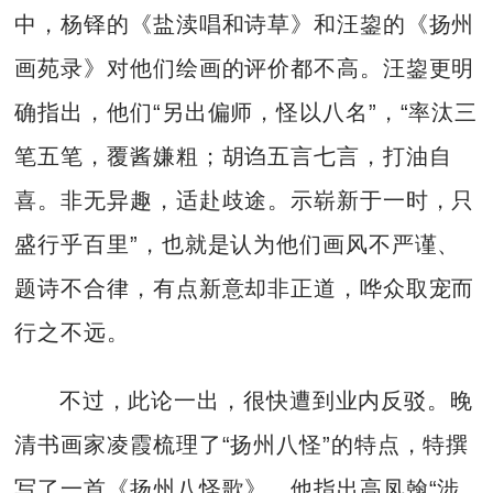
中，杨铎的《盐渎唱和诗草》和汪鋆的《扬州
画苑录》对他们绘画的评价都不高。汪鋆更明
确指出，他们“另出偏师，怪以八名”，“率汰三
笔五笔，覆酱嫌粗；胡诌五言七言，打油自
喜。非无异趣，适赴歧途。示崭新于一时，只
盛行乎百里”，也就是认为他们画风不严谨、
题诗不合律，有点新意却非正道，哗众取宠而
行之不远。
不过，此论一出，很快遭到业内反驳。晚
清书画家凌霞梳理了“扬州八怪”的特点，特撰
写了一首《扬州八怪歌》。他指出高凤翰“涉