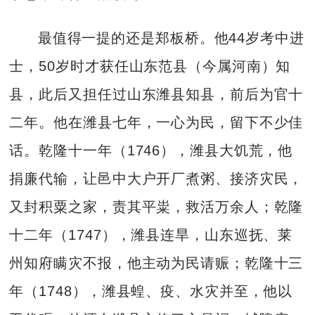
最值得一提的还是郑板桥。他44岁考中进
士，50岁时才获任山东范县（今属河南）知
县，此后又担任过山东潍县知县，前后为官十
二年。他在潍县七年，一心为民，留下不少佳
话。乾隆十一年（1746），潍县大饥荒，他
捐廉代输，让邑中大户开厂煮粥、接济灾民，
又封积粟之家，责其平粜，救活万余人；乾隆
十二年（1747），潍县连旱，山东巡抚、莱
州知府瞒灾不报，他主动为民请赈；乾隆十三
年（1748），潍县蝗、疫、水灾并至，他以