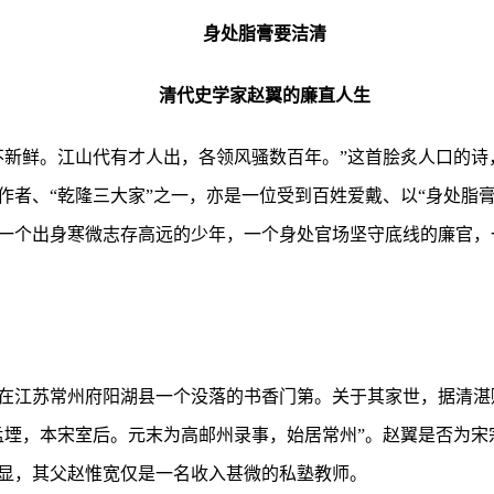
身处脂膏要洁清
清代史学家赵翼的廉直人生
不新鲜。江山代有才人出，各领风骚数百年。”这首脍炙人口的诗
作者、“乾隆三大家”之一，亦是一位受到百姓爱戴、以“身处脂
一个出身寒微志存高远的少年，一个身处官场坚守底线的廉官，
出生在江苏常州府阳湖县一个没落的书香门第。关于其家世，据清
孟堙，本宋室后。元末为高邮州录事，始居常州”。赵翼是否为宋
显，其父赵惟宽仅是一名收入甚微的私塾教师。