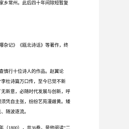
了家乡常州。此后四十年间除短暂复
曝杂记》《瓯北诗话》等著作，终
查慎行十位诗人的作品。赵翼论
“李杜诗篇万口传，至今已觉不新
了无新意，必随时代发展与创新，呼
眼须凭自主张，纷纷艺苑漫雌黄。矮
云、随波逐流。
1800），共36卷，是他阅读“二