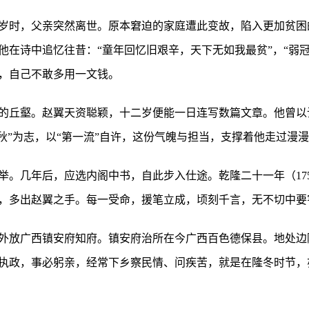
十五岁时，父亲突然离世。原本窘迫的家庭遭此变故，陷入更加贫
他在诗中追忆往昔：“童年回忆旧艰辛，天下无如我最贫”，“弱
，自己不敢多用一文钱。
的丘壑。赵翼天资聪颖，十二岁便能一日连写数篇文章。他曾以
秋”为志，以“第一流”自许，这份气魄与担当，支撑着他走过漫
中举。几年后，应选内阁中书，自此步入仕途。乾隆二十一年（17
，多出赵翼之手。每一受命，援笔立成，顷刻千言，无不切中要
赵翼外放广西镇安府知府。镇安府治所在今广西百色德保县。地处
执政，事必躬亲，经常下乡察民情、问疾苦，就是在隆冬时节，亦