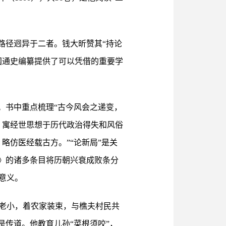
路径迥异于二者。钱大昕赞其“持论
国通史编纂提供了可以凭借的重要学
。书中重点梳理“古今风会之递变，
，寓经世思想于历代政治得失和风俗
略仿医经载古方。”“论新局”是关
》的诸多条目将历朝兴衰成败条分
意义。
老小，着农家装束，与樵夫村民共
是传道。他教育儿孙“菜根须咬”，