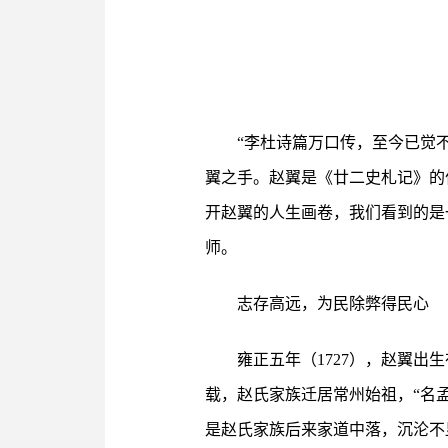
“李杜诗篇万口传，至今已觉
翼之手。赵翼是《廿二史札记》的
开赵翼的人生画卷，我们看到的是
师。
志存高远，为民除弊得民心
雍正五年（1727），赵翼
载，赵氏家族迁居常州始祖，“名
是赵氏家族后来家道中落，沉沦不