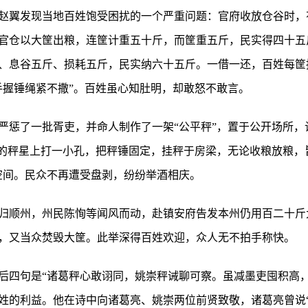
赵翼发现当地百姓饱受困扰的一个严重问题：官府收放仓谷时，有
官仓以大筐出粮，连筐计重五十斤，而筐重五斤，民实得四十五
、息谷五斤、损耗五斤，民实纳六十五斤。一借一还，百姓每筐
手握锤绳紧不撒”。百姓虽心知肚明，却敢怒不敢言。
严惩了一批胥吏，并命人制作了一架“公平秤”，置于公开场所，
斤的秤星上打一小孔，把秤锤固定，挂秤于房梁，无论收粮放粮，
空间。民众不再遭受盘剥，纷纷举酒相庆。
归顺州，州民陈恂等闻风而动，赴镇安府告发本州仍用百二十斤
，又当众焚毁大筐。此举深得百姓欢迎，众人无不拍手称快。
后四句是“诸葛秤心敢诩同，姚崇秤诫聊可察。虽减墨吏囤积高，
姓的利益。他在诗中向诸葛亮、姚崇两位前贤致敬，诸葛亮曾说“