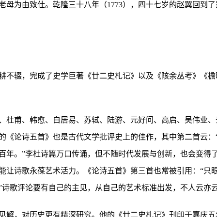
老母为由致仕。乾隆三十八年（1773），四十七岁的赵翼回到
耕不辍，完成了史学巨著《廿二史札记》以及《陔余丛考》《檐
、杜甫、韩愈、白居易、苏轼、陆游、元好问、高启、吴伟业、
的《论诗五首》也是古代文学批评史上的佳作，其中第二首云：
百年。”李杜诗篇万口传诵，但不随时代发展与创新，也会变得
能让诗歌永葆艺术活力。《论诗五首》第三首也常被引用：“只
”诗歌评论要有自己的主见，从自己的艺术标准出发，不人云亦
解，对历史更有精深研究。他的《廿二史札记》刊印于嘉庆五年（