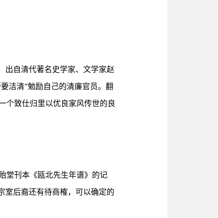
，出自清代著名史学家、文学家赵
膏要洁清”勉励自己的清廉官员。翻
一个致仕归里以优良家风传世的良
湛贻堂刊本《瓯北先生年谱》的记
宗室后裔还有待商榷，可以确定的