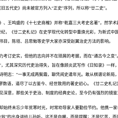
旧五代史》尚未被官方列入“正史”序列，所以称“廿二史”。
》、王鸣盛的《十七史商榷》并称“乾嘉三大考史名著”，然学术
0世纪，《廿二史札记》在史学现代化转型中重焕光彩，为新式中
书目，陈垣、吕思勉等史学大家亦深受赵翼治史方法的影响。
力考订史实，但他的志向并不在琐屑的考据，而在“通古今之变”
”，尤其深究历代吏治得失，旨在像顾炎武写作《日知录》一样
诗明志：“一事无成两鬓霜，聊凭阅史遣年光。敢从棋谱论新局，
寥寥数语，道尽了以古鉴今、经世致用的著史初心。《廿二史札记
见深意，那些关于吏治、制度的经典史论，至今仍有强烈的镜鉴
却始终未忘少年贫寒时光，时常劝导家人要勤俭节约。他携一家
舍翁”的出身讲给儿孙听。这不是自嘲，而是提醒；不是忆苦，而