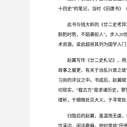
十四史”的笔记，当时《旧唐书》《
此书与钱大昕的《廿二史考异
斟酌时势，不蹈袭前人”。步入2
术资源。梁启超将其列为国学入门
赵翼写作《廿二史札记》，用
政事之屡更，有关于治乱兴衰之故
习尚的评议之中。书成后，赵翼赋
切现实，“载古方”是求诸历史，
缕析，于细微处见大义，于寻常处
归隐后的赵翼，虽温饱无虞，
饮溪边、闲话桑麻。他时常将“田