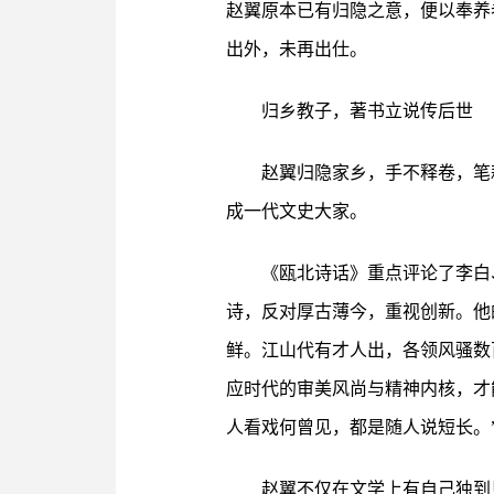
赵翼原本已有归隐之意，便以奉养
出外，未再出仕。
归乡教子，著书立说传后世
赵翼归隐家乡，手不释卷，笔
成一代文史大家。
《瓯北诗话》重点评论了李白
诗，反对厚古薄今，重视创新。他
鲜。江山代有才人出，各领风骚数
应时代的审美风尚与精神内核，才
人看戏何曾见，都是随人说短长。
赵翼不仅在文学上有自己独到见