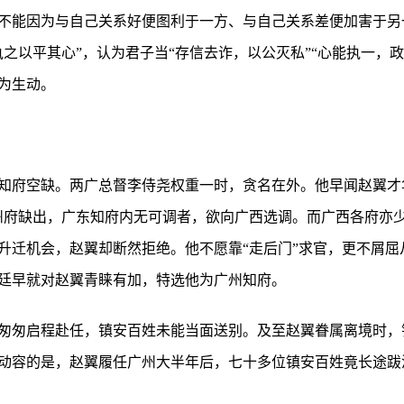
不能因为与自己关系好便图利于一方、与自己关系差便加害于另
之以平其心”，认为君子当“存信去诈，以公灭私”“心能执一，
为生动。
广州知府空缺。两广总督李侍尧权重一时，贪名在外。他早闻赵翼
州府缺出，广东知府内无可调者，欲向广西选调。而广西各府亦少
升迁机会，赵翼却断然拒绝。他不愿靠“走后门”求官，更不屑屈
廷早就对赵翼青睐有加，特选他为广州知府。
匆匆启程赴任，镇安百姓未能当面送别。及至赵翼眷属离境时，
动容的是，赵翼履任广州大半年后，七十多位镇安百姓竟长途跋