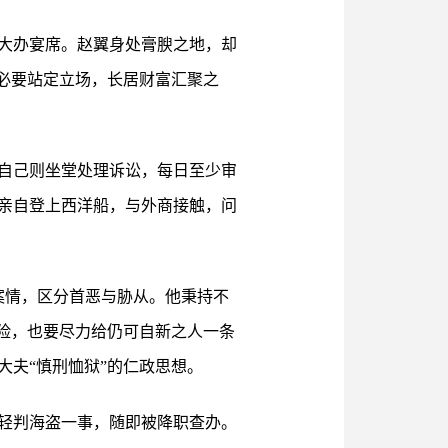
大办宴席。赵翼身处膏腴之地，却
必要站定立场，长居财富汇聚之
自己则坐堂处理诉讼，每日至少审
亲自登上西洋船，与外商接触，问
案情，区分首恶与胁从。他秉持不
风险，也要尽力给仍可自新之人一条
夫“慎刑恤狱”的仁政思想。
州轻判海盗一事，随即被降职查办。