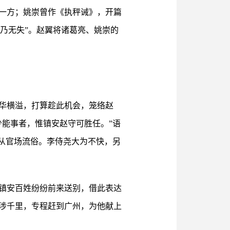
一方；姚崇曾作《执秤诫》，开篇
政乃无失”。赵翼将诸葛亮、姚崇的
才华横溢，打算趁此机会，笼络赵
能事者，惟镇安赵守可胜任。”语
从官场流俗。李侍尧大为不快，另
镇安百姓纷纷前来送别，借此表达
涉千里，专程赶到广州，为他献上