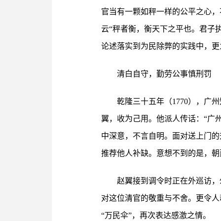
官当有一颗如秤一样的公平之心，
云“秤者衡，衡天下之平也。君子执
论述落实到为民除弊的实践中，更
清白自守，勤劳公事慎刑罚
乾隆三十五年（1770），
翼，收为己用。他派人传话：“广
中深意，不言自明。面对送上门的
推荐他人补缺。意想不到的是，朝
赵翼接到调令时正在外巡访，
对这位清官的敬重与不舍。更令人
“万民伞”，再次表达感激之情。