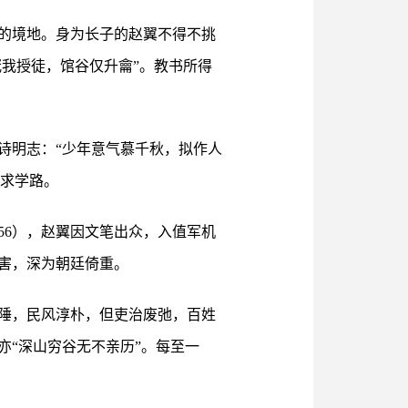
困的境地。身为长子的赵翼不得不挑
冠我授徒，馆谷仅升龠”。教书所得
诗明志：“少年意气慕千秋，拟作人
漫求学路。
56），赵翼因文笔出众，入值军机
害，深为朝廷倚重。
边陲，民风淳朴，但吏治废弛，百姓
“深山穷谷无不亲历”。每至一