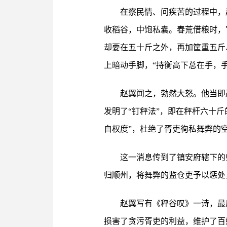
在察民情、问疾苦的过程中，
收稻谷，中饱私囊。春荒借粮时，
却要在五十斤之外，再加筐重五斤
上暗动手脚，“持衡高下总在手，
赵翼闻之，勃然大怒。他当即
发明了“钉秤法”，即在秤杆六十
自权度”，杜绝了胥吏徇私舞弊的
这一消息传到了镇安府辖下的
归顺州，将舞弊的监仓吏予以惩处
赵翼写有《秤谷叹》一诗，最
损害了贪污胥吏的利益，维护了百