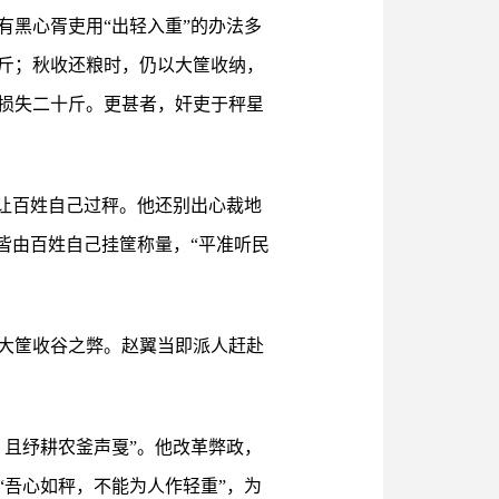
黑心胥吏用“出轻入重”的办法多
斤；秋收还粮时，仍以大筐收纳，
损失二十斤。更甚者，奸吏于秤星
让百姓自己过秤。他还别出心裁地
皆由百姓自己挂筐称量，“平准听民
大筐收谷之弊。赵翼当即派人赶赴
且纾耕农釜声戛”。他改革弊政，
吾心如秤，不能为人作轻重”，为