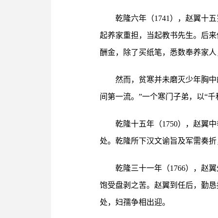
乾隆六年（1741），赵翼
起养家重担，当起教书先生。后来
酬金，除了买纸笔，悉数奉养家人
然而，贫寒并未磨灭少年胸中
间第一流。”一个寒门子弟，以“千
乾隆十五年（1750），赵翼
处。乾隆所下汉文谕旨及军需奏折
乾隆三十一年（1766），
饱受盘剥之苦。赵翼到任后，勤恳
处，妇孺争相出迎。