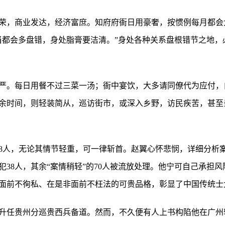
荣，商业发达，经济富庶。知府府衙日用豪奢，按惯例每月都会
当都会多盘错，身处脂膏要洁清。”身处各种关系盘根错节之地，
严。每日用餐不过三菜一汤；衙中宴饮，大多请同僚代为应付，
余时间，则轻装简从，巡访街市，或深入乡野，访民疾苦，甚至
08人，无论其情节轻重，可一律斩首。赵翼心怀悲悯，详细分析
38人，其余“案情稍轻”的70人被流放处理。他宁可自己承担
面前不徇私、在是非面前不枉法的可贵品格，彰显了中国传统士大
赵翼升任贵州分巡贵西兵备道。然而，不久便有人上书构陷他在广