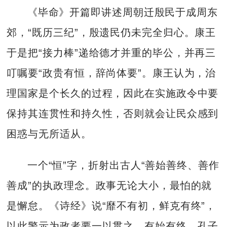
《毕命》开篇即讲述周朝迁殷民于成周东
郊，“既历三纪”，殷遗民仍未完全归心。康王
于是把“接力棒”递给德才并重的毕公，并再三
叮嘱要“政贵有恒，辞尚体要”。康王认为，治
理国家是个长久的过程，因此在实施政令中要
保持其连贯性和持久性，否则就会让民众感到
困惑与无所适从。
一个“恒”字，折射出古人“善始善终、善作
善成”的执政理念。政事无论大小，最怕的就
是懈怠。《诗经》说“靡不有初，鲜克有终”，
以此警示为政者要一以贯之、有始有终。孔子