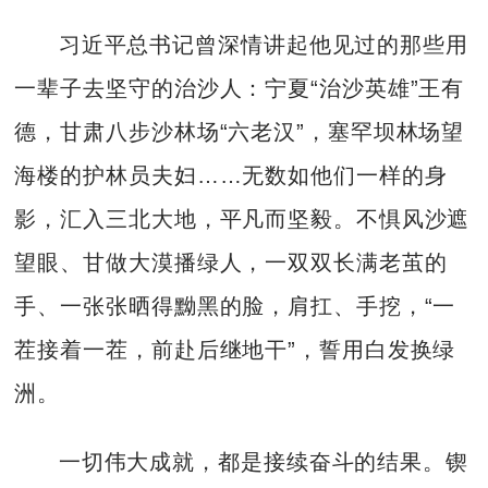
习近平总书记曾深情讲起他见过的那些用
一辈子去坚守的治沙人：宁夏“治沙英雄”王有
德，甘肃八步沙林场“六老汉”，塞罕坝林场望
海楼的护林员夫妇……无数如他们一样的身
影，汇入三北大地，平凡而坚毅。不惧风沙遮
望眼、甘做大漠播绿人，一双双长满老茧的
手、一张张晒得黝黑的脸，肩扛、手挖，“一
茬接着一茬，前赴后继地干”，誓用白发换绿
洲。
一切伟大成就，都是接续奋斗的结果。锲