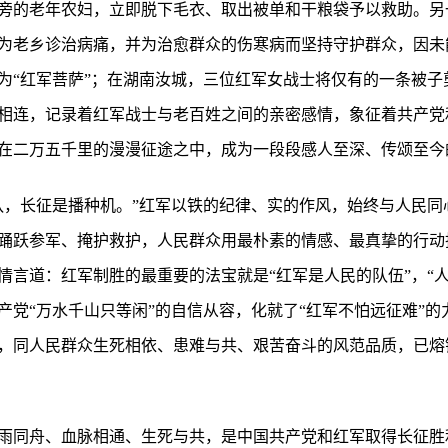
旁的老年农妇，立即脱下毛衣、取出被单和干粮袋予以救助。另
为老乡诊治病痛，并为治愈群众的伤寒病而坚持守护群众，因未
为“红军菩萨”；在湖南汝城，三位红军女战士将仅有的一条被子
相连，记录着红军战士与老百姓之间的亲密感情，象征着共产党
在二万五千里的漫漫征途之中，成为一段段感人至深、传颂至今
队，长征是播种机。”红军以铁的纪律、实的作风，始终与人民同
踊跃参军、掩护救护，人民群众用最朴素的情感、最真挚的行动
情言道：红军制胜的最重要的法宝就是“红军是人民的队伍”，“
产党“万水千山只等闲”的自信从容，化就了“红军不怕远征难”
，同人民群众生死相依、患难与共、艰苦奋斗的风范品质，已熔
雨同舟、血脉相通、生死与共，是中国共产党和红军取得长征胜