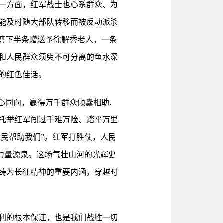
一方面，红军战士也心系群众、为
能及时随大部队转移而被反动派杀
剪下半条赠送予徐解秀老人，一条
和人民群众须臾不可分离的鱼水深
的红色佳话。
心同向，赢得万千群众倾囊相助、
托举红军闯过千难万险、踏平万里
人民帮助我们”。红军打胜仗，人民
的力量源泉。这场气壮山河的光辉史
铸为长征精神的重要内涵，穿越时
利的根本保证，也是我们战胜一切