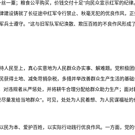
一丝一粟；粮食公平购买，价钱交付十足”向民众宣示红军的纪律
律建设铸就了长征途中红军令行禁止、秋毫无犯的优良作风，正
军兵士遵守。”这与旧军队军纪涣散、欺压百姓的不良作风形成
持人民至上，真心实意地为人民群众办实事、解难题。党积极团
民获得土地、减免苛捐杂税，多措并举改善群众生产生活的基础
”，对违规者从严惩处，并将耕牛合理分配给群众助力生产；面对
应尽量发给当地群众”。可见，处处为人民着想、为人民谋福祉的
以民为本、爱护百姓，以实际行动践行优良作风。一方面，党的