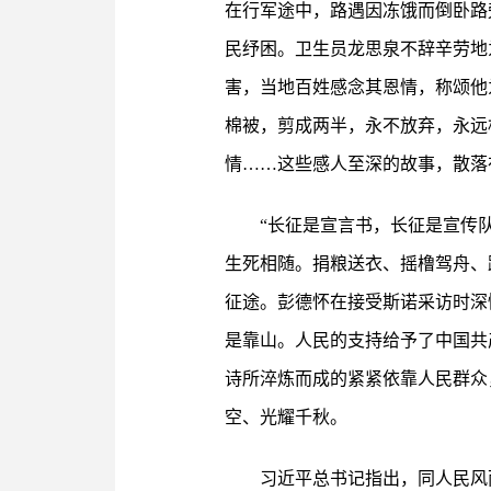
在行军途中，路遇因冻饿而倒卧路
民纾困。卫生员龙思泉不辞辛劳地
害，当地百姓感念其恩情，称颂他
棉被，剪成两半，永不放弃，永远
情……这些感人至深的故事，散落
“长征是宣言书，长征是宣传
生死相随。捐粮送衣、摇橹驾舟、
征途。彭德怀在接受斯诺采访时深
是靠山。人民的支持给予了中国共
诗所淬炼而成的紧紧依靠人民群众
空、光耀千秋。
习近平总书记指出，同人民风