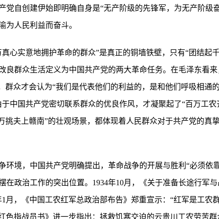
产党自创建伊始即明确自身是“无产阶级的先锋军，为无产阶级奋
渝为人民利益而奋斗。
万真心实意地拥护革命的群众”是真正的铜墙铁壁，只有“团结起
改良群众生活定义为中国共产党的两大革命任务。在毛泽东看来
”，群众才会认为“我们是代表他们的利益的，是和他们呼吸相通的
由于中国共产党密切联系群众的优良作风，才凝聚起了“百万工农
十万挑夫上赣南”的壮观场景，都体现着人民群众对于共产党的真
争环境，中国共产党明确提出，革命战争的开展与胜利“必须依靠
在政治工作的突出位置。1934年10月，《关于准备长途行军
5年1月，《中国工农红军总政治部布告》郑重宣示：“红军是工农
全体红色指战员书》进一步指出：拯救饥寒交迫的云贵川工农劳苦