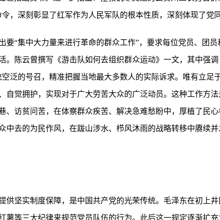
命令，深刻彰显了红军作为人民军队的根本性质，深刻体现了党
出要“集中大力量来进行革命的群众工作”，要求每位党员、团员
活。陈云曾撰写《游击队如何去组织群众运动》一文，其中强调
统空泛的号召，精准把握当地最大多数人的实际诉求。唯有立足于
、自觉拥护，实现对于广大劳苦大众的广泛动员。这种工作方法
巷、访贫问苦，在体察群众疾苦、解决急难愁盼中，厚植了民心
众中去的为民作风，在跋山涉水、栉风沐雨的战略转移中赓续并
提供坚实制度保障，是中国共产党的光荣传统。毛泽东在初上井
红薯等三大纪律来规范党员队伍的行为。此后这一规定逐渐扩充为