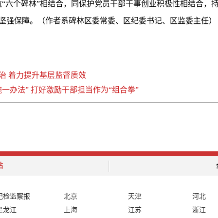
航“六个碑林”相结合，同保护党员干部干事创业积极性相结合，
坚强保障。（作者系碑林区委常委、区纪委书记、区监委主任）
治 着力提升基层监督质效
一办法” 打好激励干部担当作为“组合拳”
站
纪检监察报
北京
天津
河北
黑龙江
上海
江苏
浙江