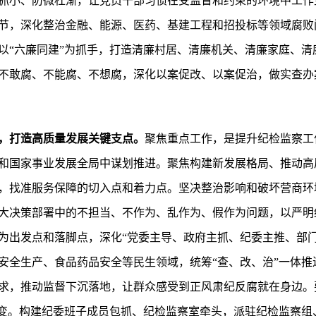
抓小、防微杜渐，让党员干部习惯在受监督和约束的环境中工作
节，深化整治金融、能源、医药、基建工程和招投标等领域腐败
以“六廉同建”为抓手，打造清廉村居、清廉机关、清廉家庭、清
不敢腐、不能腐、不想腐，深化以案促改、以案促治，做实查办案
，打造高质量发展关键支点。
聚焦重点工作，是提升纪检监察工
和国家事业发展全局中谋划推进。聚焦构建新发展格局、推动高
，找准服务保障的切入点和着力点。坚决整治影响和破坏营商环
大决策部署中的不担当、不作为、乱作为、假作为问题，以严明
为出发点和落脚点，深化“党委主导、政府主抓、纪委主推、部门
全生产、食品药品安全等民生领域，统筹“查、改、治”一体推进。
求，推动监督下沉落地，让群众感受到正风肃纪反腐就在身边。
转变。构建纪委班子成员包抓、纪检监察室牵头，派驻纪检监察组