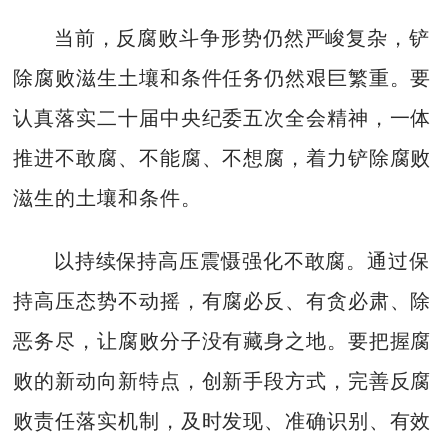
当前，反腐败斗争形势仍然严峻复杂，铲
除腐败滋生土壤和条件任务仍然艰巨繁重。要
认真落实二十届中央纪委五次全会精神，一体
推进不敢腐、不能腐、不想腐，着力铲除腐败
滋生的土壤和条件。
以持续保持高压震慑强化不敢腐。通过保
持高压态势不动摇，有腐必反、有贪必肃、除
恶务尽，让腐败分子没有藏身之地。要把握腐
败的新动向新特点，创新手段方式，完善反腐
败责任落实机制，及时发现、准确识别、有效