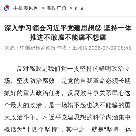
手机秦风网
>
廉政广角
> 正文
深入学习领会习近平党建思想⑫ 坚持一体
推进不敢腐不能腐不想腐
来源：中国纪检监察报
作者：王雅婧
2026-07-09 08:45
反对腐败是我们党一贯坚持的鲜明政治立
场。坚决防治腐败，是党的自我革命必须长期
抓好的重大政治任务。反腐败斗争关系民心这
个最大的政治，是一场输不起也决不能输的重
大政治斗争。习近平党建思想的科学内涵集中
概括为“十四个坚持”，其中之一就是“坚持一体