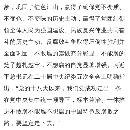
象，巩固了红色江山，赢得了确保党不变质、
不变色、不变味的历史主动，赢得了党团结带
领全体人民为强国建设、民族复兴伟业共同奋
斗的历史主动。反腐败斗争取得压倒性胜利并
全面巩固，不敢腐的震慑充分彰显，不能腐的
笼子越扎越牢，不想腐的自觉显著增强。习近
平总书记在二十届中央纪委五次全会上明确指
出，“党的十八大以来，我们党成功走出一条
在党中央集中统一领导下，标本兼治、一体推
进不敢腐不能腐不想腐的中国特色反腐败之
路，要坚定走下去。”