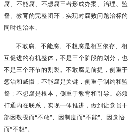
腐、不能腐、不想腐三者形成办案、治理、监
督、教育的完整闭环，实现对腐败问题治标的
同时也治本。
不敢腐、不能腐、不想腐是相互依存、相
互促进的有机整体，不是三个阶段的划分，也
不是三个环节的割裂。不敢腐是前提，侧重于
惩治和威慑；不能腐是关键，侧重于制约和监
督；不想腐是根本，侧重于教育和引导。必须
打通内在联系，实现一体推进，做到让党员干
部因敬畏而“不敢”、因制度而“不能”、因觉悟
而“不想”。