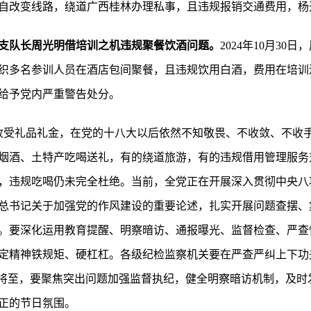
自改变线路，绕道广西桂林办理私事，且违规报销交通费用，杨
支队长周光明借培训之机违规聚餐饮酒问题。
2024年10月3
织多名参训人员在酒店包间聚餐，且违规饮用白酒，费用在培训
给予党内严重警告处分。
收受礼品礼金，在党的十八大以后依然不知敬畏、不收敛、不收
烟酒、土特产吃喝送礼，有的绕道旅游，有的违规借用管理服务对
，违规吃喝仍未完全杜绝。当前，全党正在开展深入贯彻中央八
总书记关于加强党的作风建设的重要论述，扎实开展问题查摆、
。要深化运用教育提醒、明察暗访、通报曝光、监督检查、严查
定精神铁规矩、硬杠杠。各级纪检监察机关要在严查严纠上下功
”将至，要聚焦突出问题加强监督执纪，健全明察暗访机制，及时
正的节日氛围。