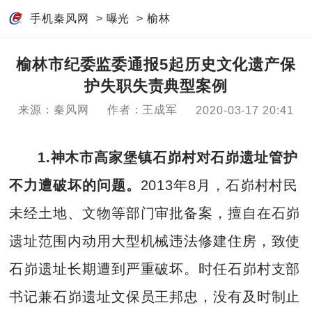
手机秦风网
>
曝光
>
榆林
榆林市纪委监委通报5起历史文化遗产保
护失职失责典型案例
来源：秦风网
作者：王成军
2020-03-17 20:41
1.
神木市高家堡镇石峁村对
石峁遗址
管护
不力遭
破坏
的
问题。
2013年8月，石峁村村民
未经土地、文物等部门审批备案，擅自在石峁
遗址范围内动用大型机械违法修建住房，致使
石峁遗址长期遭到严重破坏。时任石峁村支部
书记兼石峁遗址文保员王邦忠，没有及时制止