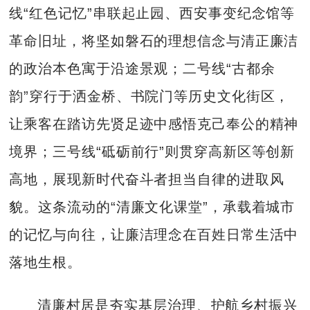
线“红色记忆”串联起止园、西安事变纪念馆等
革命旧址，将坚如磐石的理想信念与清正廉洁
的政治本色寓于沿途景观；二号线“古都余
韵”穿行于洒金桥、书院门等历史文化街区，
让乘客在踏访先贤足迹中感悟克己奉公的精神
境界；三号线“砥砺前行”则贯穿高新区等创新
高地，展现新时代奋斗者担当自律的进取风
貌。这条流动的“清廉文化课堂”，承载着城市
的记忆与向往，让廉洁理念在百姓日常生活中
落地生根。
清廉村居是夯实基层治理、护航乡村振兴