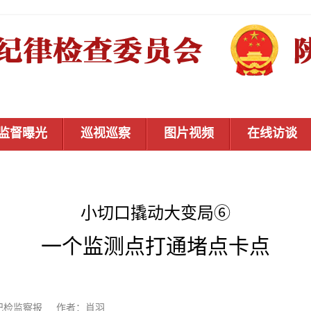
监督曝光
巡视巡察
图片视频
在线访谈
小切口撬动大变局⑥
一个监测点打通堵点卡点
：中国纪检监察报 作者：肖羽