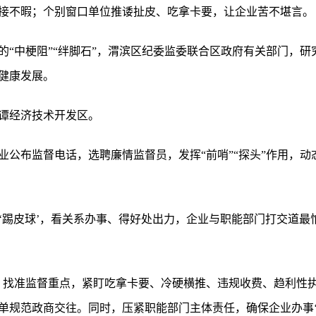
接不暇；个别窗口单位推诿扯皮、吃拿卡要，让企业苦不堪言。
境的“中梗阻”“绊脚石”，渭滨区纪委监委联合区政府有关部门，
健康发展。
谭经济技术开发区。
业公布监督电话，选聘廉情监督员，发挥“前哨”“探头”作用，
题‘踢皮球’，看关系办事、得好处出力，企业与职能部门打交道最
、找准监督重点，紧盯吃拿卡要、冷硬横推、违规收费、趋利性
规范政商交往。同时，压紧职能部门主体责任，确保企业办事‘有