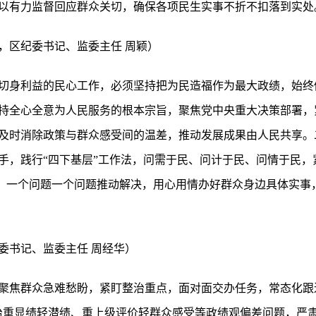
以有力监督回应群众关切，确保各项民生实事不折不扣落到实处
，区纪委书记、监委主任 周颖）
切身利益的民心工作，必须坚持把为民造福作为最大政绩，始终
持全心全意为人民服务的根本宗旨，聚焦党中央重大决策部署，
及时消除政策与群众感受间的温差，推动发展成果由人民共享。
手，践行“四下基层”工作法，问需于民、问计于民、问情于民，
行”，一个问题一个问题推动解决，用心用情办好群众身边具体实
委书记、监委主任 周经华）
聚焦群众急难愁盼，紧盯整治重点，面对面交办任务，常态化跟进
治重显绩轻潜绩、重上级评价轻群众感受等政绩观偏差问题，严