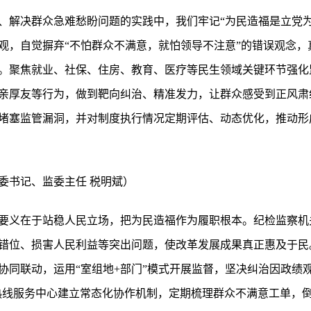
、解决群众急难愁盼问题的实践中，我们牢记“为民造福是立党为
观，自觉摒弃“不怕群众不满意，就怕领导不注意”的错误观念，
。聚焦就业、社保、住房、教育、医疗等民生领域关键环节强化
亲厚友等行为，做到靶向纠治、精准发力，让群众感受到正风肃
堵塞监管漏洞，并对制度执行情况定期评估、动态优化，推动形
委书记、监委主任 税明斌）
要义在于站稳人民立场，把为民造福作为履职根本。纪检监察机
错位、损害人民利益等突出问题，使改革发展成果真正惠及于民
协同联动，运用“室组地+部门”模式开展监督，坚决纠治因政绩观
市民热线服务中心建立常态化协作机制，定期梳理群众不满意工单