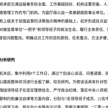
将承担交通运输事务较全面、工作基础较好、机构设置完备、人
路管理工作的专门机构，为副厅级公益一类差额拨款事业单位。
和上级关于加强监督的决策指示精神的基础上，初步形成驻点监
对被监督单位“一把手”和领导班子的政治生态、履行主体责任、
，督促问题整改。明确试点工作的目的原则、任务重点、方法步骤
分析研判
机关后，集中利用8个工作日，通过个别谈心谈话、问卷调查、
公路局整体状况进行全面了解、综合研判。为使谈话具有针对性有
围绕领导班子在坚定理想信念、严守政治纪律、落实中央八项规
督制约和廉洁自律等方面内容，分别与7名领导班子成员、22名
心组学习会、局长办公会等会议记录，党委议事规则、“三重一大