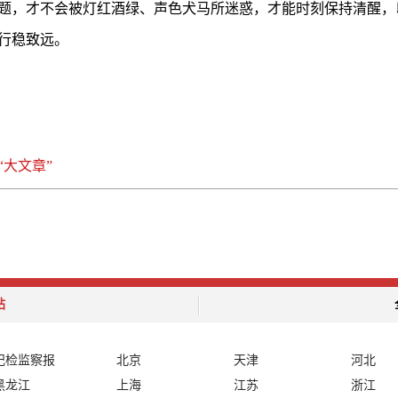
题，才不会被灯红酒绿、声色犬马所迷惑，才能时刻保持清醒，
行稳致远。
大文章”
站
纪检监察报
北京
天津
河北
黑龙江
上海
江苏
浙江