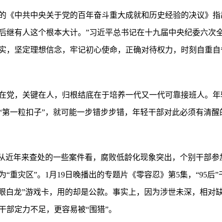
的《中共中央关于党的百年奋斗重大成就和历史经验的决议》指
后继有人这个根本大计。”习近平总书记在十九届中央纪委六次
实，坚定理想信念，牢记初心使命，正确对待权力，时刻自重自
在党，关键在人，归根结底在于培养一代又一代可靠接班人。年
“第一粒扣子”，就可能一步错步步错，年轻干部对此必须有清醒
。从近年来查处的一些案件看，腐败低龄化现象突出，个别干部参
“重灾区”。1月19日晚播出的专题片《零容忍》第5集，“95后
青眼白龙”游戏卡，用的却是公款。事实上，因为涉世未深，相对
干部定力不足，更容易被“围猎”。