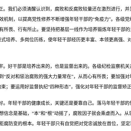
扣正。我们必须清醒认识到，腐败和反腐败较量还在激烈进行，并
效机制，以提高党性修养不断增强年轻干部的“免疫力”。各级党
有所畏、行有所止。要坚持把基层一线作为培养锻炼年轻干部的
进式培养、多岗位历练，使年轻干部经历更丰富、本领更高强、
扣牢。好干部是培养出来的，也是监督出来的。各级纪检监察机关
到“反对和惩治腐败的强大力量常在”，从而心有所畏；要加强对
束；要运用好监督执纪“四种形态”，强化对年轻干部的监督矫正
扣好。年轻干部的健康成长，关键还是要靠自己。落马年轻干部的
想信念是基础，“本”和“根”动摇了，腐败因子就会乘虚而入。
拒腐防变的根本。年轻干部只有自觉把对党忠诚放在首位，坚定