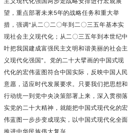
主义现代化强国两步走战略安排进行宏观展
望，重点部署未来5年的战略任务和重大举
措，强调“从二〇二〇年到二〇三五年基本实
现社会主义现代化；从二〇三五年到本世纪中
叶把我国建成富强民主文明和谐美丽的社会主
义现代化强国”。党的二十大擘画的中国式现
代化的宏伟蓝图符合中国实际，反映中国人民
意愿，适应时代发展要求。只要我们把思想和
行动统一到党中央决策部署上来，深入贯彻落
实党的二十大精神，就能把中国式现代化的宏
伟蓝图一步步变成现实，以中国式现代化全面
推进中华民族伟大复兴。