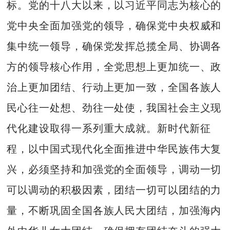
标。党的十八大以来，以习近平同志为核心的
党中央全面加强党的领导，确保党中央权威和
集中统一领导，确保党发挥总揽全局、协调各
方的领导核心作用，全党思想上更加统一、政
治上更加团结、行动上更加一致，全国各族人
民心往一处想、劲往一处使，我国社会主义现
代化建设取得一系列重大成就。新时代新征
程，以中国式现代化全面推进中华民族伟大复
兴，必须坚持和加强党的全面领导，调动一切
可以调动的积极因素，团结一切可以团结的力
量，不断巩固全国各族人民大团结，加强海内