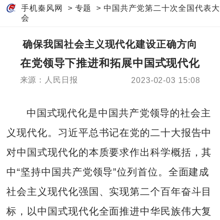
手机秦风网
>
专题
>
中国共产党第二十次全国代表大
会
确保我国社会主义现代化建设正确方向
在党领导下推进和拓展中国式现代化
来源：人民日报
2023-02-03 15:08
中国式现代化是中国共产党领导的社会主
义现代化。习近平总书记在党的二十大报告中
对中国式现代化的本质要求作出科学概括，其
中“坚持中国共产党领导”位列首位。全面建成
社会主义现代化强国、实现第二个百年奋斗目
标，以中国式现代化全面推进中华民族伟大复