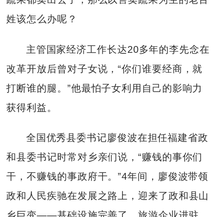
姓该怎么办呢？
主管国家经济工作长达20多年的李先念在
改革开放后曾对子女说，“你们谁要经商，就
打断谁的腿。”他最怕子女利用自己的影响力
获得利益。
全国优秀县委书记廖俊波在担任福建省政
和县委书记时常对乡亲们说，“赚钱的事你们
干，不赚钱的事政府干。”4年间，廖俊波带领
政和人民疾驰在发展之路上，迎来了政和县山
乡巨变——基础设施完善了，旅游企业进驻