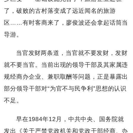
了，破败的古村落变成了远近闻名的旅游
区……有时客商来了，廖俊波还会拿起话筒当
导游。
当官发财两条道，当官就不要发财，发财
就不要当官。当前出现的领导干部及其家属违
规经商办企业、兼职取酬等问题，正是暴露出
部分领导干部对“为官不与民争利”思想的认识
不足。
早在1984年12月，中共中央、国务院就
发出《关于严禁党政机关和党政干部经商、办