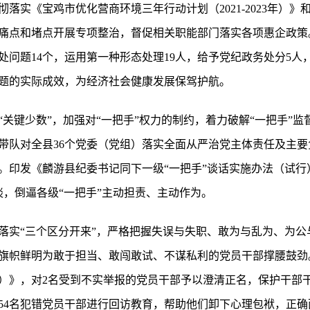
落实《宝鸡市优化营商环境三年行动计划（2021-2023年）
痛点和堵点开展专项整治，督促相关职能部门落实各项惠企政策。
处问题14个，运用第一种形态处理19人，给予党纪政务处分5人
题的实际成效，为经济社会健康发展保驾护航。
关键少数”，加强对“一把手”权力的制约，着力破解“一把手”
委带队对全县36个党委（党组）落实全面从严治党主体责任及主
。印发《麟游县纪委书记同下一级“一把手”谈话实施办法（试行
谈，倒逼各级“一把手”主动担责、主动作为。
落实“三个区分开来”，严格把握失误与失职、敢为与乱为、为公
旗帜鲜明为敢于担当、敢闯敢试、不谋私利的党员干部撑腰鼓劲
）》，对2名受到不实举报的党员干部予以澄清正名，保护干部
54名犯错党员干部进行回访教育，帮助他们卸下心理包袱，正