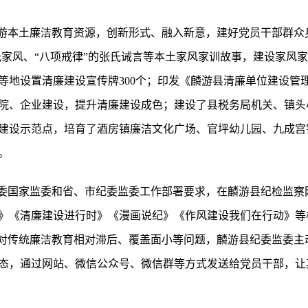
麟游本土廉洁教育资源，创新形式、融入新意，建好党员干部群众
氏家风、“八项戒律”的张氏诫言等本土家风家训故事，建设家风家
等地设置清廉建设宣传牌300个；印发《麟游县清廉单位建设管
院、企业建设，提升清廉建设成色；建设了县税务局机关、镇头
建设示范点，培育了酒房镇廉洁文化广场、官坪幼儿园、九成宫
。
纪委国家监委和省、市纪委监委工作部署要求，在麟游县纪检监察
》《清廉建设进行时》《漫画说纪》《作风建设我们在行动》等
针对传统廉洁教育相对滞后、覆盖面小等问题，麟游县纪委监委主
态，通过网站、微信公众号、微信群等方式发送给党员干部，让