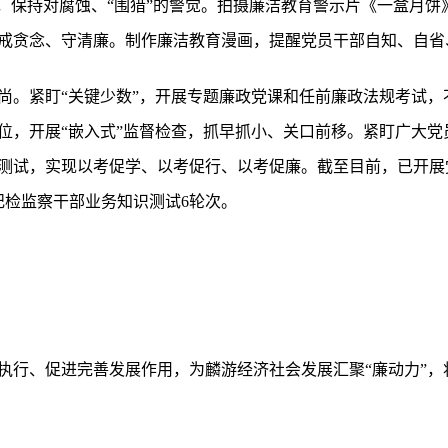
，保持对腐蚀、“围猎”的警觉。拍摄廉洁教育警示片《一盒月饼
戒贪念、守清廉。制作廉洁教育漫画，提醒党员干部自知、自省
尚。紧盯“关键少数”，开展专题廉政党课和任前廉政法规考试，
位，开展“嵌入式”监督检查，抓早抓小、关口前移。紧盯广大党
测试，实现以考促学、以考促行、以考促廉。截至目前，已开展党纪
纪检监察干部业务知识测试6轮次。
执行、促进完善发展作用，为麟游经济社会发展汇聚“廉动力”，