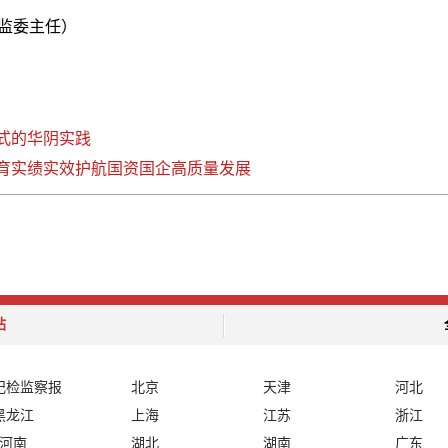
监委主任）
式的华阴实践
教育实绩实效护航国资国企高质量发展
站
纪检监察报
北京
天津
河北
黑龙江
上海
江苏
浙江
河南
湖北
湖南
广东