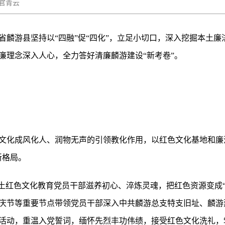
上官青云
省麟游县坚持以“四融”促“四化”，立足小切口，深入挖掘本土
廉理念深入人心，全力答好清廉麟游建设“新考卷”。
文化成风化人、润物无声的引领教化作用，以红色文化基地和廉
新格局。
土红色文化教育党员干部滋养初心、淬炼灵魂，把红色资源变成“红
庆节等重要节点带领党员干部深入中共麟游总支特支旧址、麟游
活动，重温入党誓词，缅怀先烈丰功伟绩，接受红色文化洗礼，