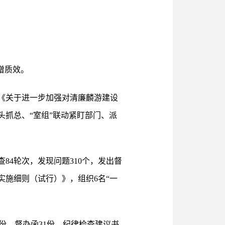
增质效。
《关于进一步加强对清廉麟游建设
头抓总、“室组”联动紧盯部门、派
84轮次，发现问题310个，发出督
实施细则（试行）》，组织6名“一
份、督办函31份、纪律检查建议书