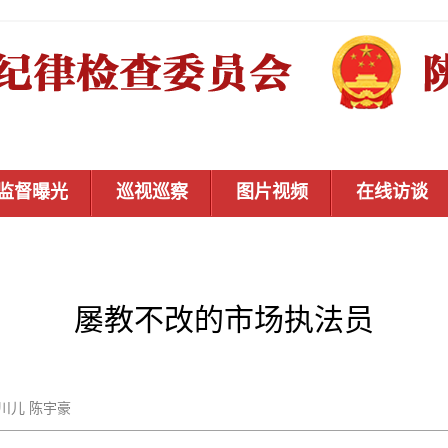
监督曝光
巡视巡察
图片视频
在线访谈
屡教不改的市场执法员
秦川儿 陈宇豪