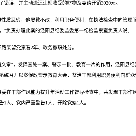
了错误，并主动退还违规收受的财物及宴请开销3920元。
但性质恶劣，他屡教不改，利用职务便利，在执法检查中向管理
。”负责办理此案的泾阳县纪委监委第一纪检监察室负责人说。
予路某留党察看2年、政务撤职处分。
篇文章”，发挥查处一案、警示一批、教育一片的作用，泾阳县纪
系统召开以案促改警示教育大会，整治干部利用职务便利向群众
监委在干部作风能力提升年活动工作督导检查中，共发现干部作风
告1人、党内严重警告1人、开除党籍1人。