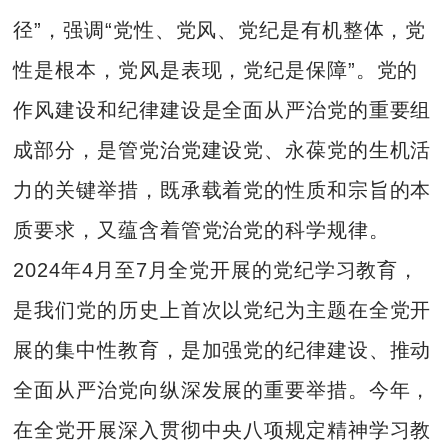
径”，强调“党性、党风、党纪是有机整体，党
性是根本，党风是表现，党纪是保障”。党的
作风建设和纪律建设是全面从严治党的重要组
成部分，是管党治党建设党、永葆党的生机活
力的关键举措，既承载着党的性质和宗旨的本
质要求，又蕴含着管党治党的科学规律。
2024年4月至7月全党开展的党纪学习教育，
是我们党的历史上首次以党纪为主题在全党开
展的集中性教育，是加强党的纪律建设、推动
全面从严治党向纵深发展的重要举措。今年，
在全党开展深入贯彻中央八项规定精神学习教