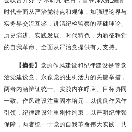
时代全面从严治党特点和规律，加强理论界与
实务界交流互鉴，讲清纪检监察的基础理论、
历史演进、实践发展、时代特色，为新征程党
的自我革命、全面从严治党提供有力支持。
【摘要】
党的作风建设和纪律建设是管党
治党建设党、永葆党的生机活力的关键举措，
两者内涵辩证统一、实践内在呼应、目标协同
一致。作风建设注重固本培元，以优良作风作
引领，纪律建设注重刚性约束，以严明纪律强
保障，两者统一于党的自我革命伟大实践，共