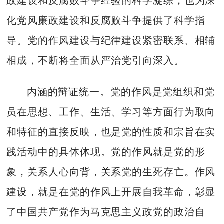
政建设和反腐败斗争经验的科学凝练，也为深
化党风廉政建设和反腐败斗争提供了科学指
导。党的作风建设与纪律建设紧密联系、相辅
相成，不断将全面从严治党引向深入。
内涵的辩证统一。党的作风是党组织和党
员在思想、工作、生活、学习等方面行为取向
和特征的直接反映，也是党的性质和宗旨在实
践活动中的具体体现。党的作风就是党的形
象，关系人心向背，关系党的生死存亡。作风
建设，就是在党的作风上开展自我革命，彰显
了中国共产党作为马克思主义政党的政治自