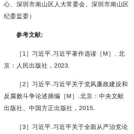
心、深圳市南山区人大常委会、深圳市南山区
纪委监委）
参考文献:
［1］习近平.习近平著作选读［M］. 北
京：人民出版社，2023.
［2］习近平.习近平关于党风廉政建设和
反腐败斗争论述摘编［M］.北京：中央文献
出版社、中国方正出版社，2015.
［3］习近平.习近平关于全面从严治党论