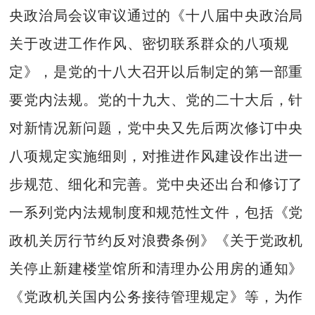
央政治局会议审议通过的《十八届中央政治局
关于改进工作作风、密切联系群众的八项规
定》，是党的十八大召开以后制定的第一部重
要党内法规。党的十九大、党的二十大后，针
对新情况新问题，党中央又先后两次修订中央
八项规定实施细则，对推进作风建设作出进一
步规范、细化和完善。党中央还出台和修订了
一系列党内法规制度和规范性文件，包括《党
政机关厉行节约反对浪费条例》《关于党政机
关停止新建楼堂馆所和清理办公用房的通知》
《党政机关国内公务接待管理规定》等，为作