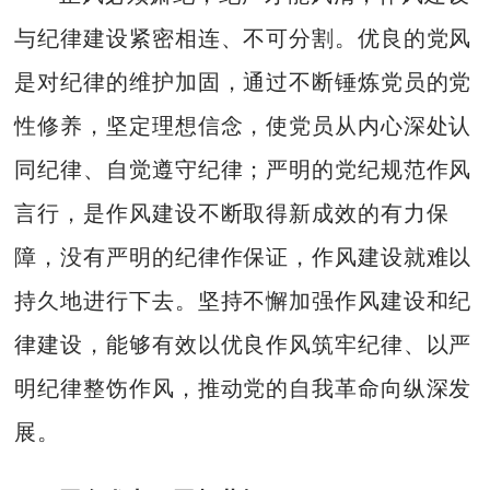
与纪律建设紧密相连、不可分割。优良的党风
是对纪律的维护加固，通过不断锤炼党员的党
性修养，坚定理想信念，使党员从内心深处认
同纪律、自觉遵守纪律；严明的党纪规范作风
言行，是作风建设不断取得新成效的有力保
障，没有严明的纪律作保证，作风建设就难以
持久地进行下去。坚持不懈加强作风建设和纪
律建设，能够有效以优良作风筑牢纪律、以严
明纪律整饬作风，推动党的自我革命向纵深发
展。