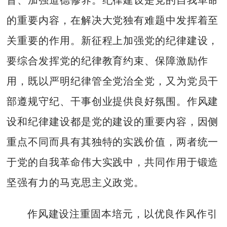
的重要内容，在解决大党独有难题中发挥着至
关重要的作用。新征程上加强党的纪律建设，
要综合发挥党的纪律教育约束、保障激励作
用，既以严明纪律管全党治全党，又为党员干
部遵规守纪、干事创业提供良好氛围。作风建
设和纪律建设都是党的建设的重要内容，因侧
重点不同而具有其独特的实践价值，两者统一
于党的自我革命伟大实践中，共同作用于锻造
坚强有力的马克思主义政党。
作风建设注重固本培元，以优良作风作引