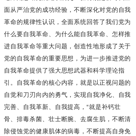
面从严治党的成功经验，不断深化对党的自我
革命的规律性认识，全面系统回答了我们党为
什么要自我革命、为什么能自我革命、怎样推
进自我革命等重大问题，创造性地形成了关于
党的自我革命的重要思想，为进一步推进党的
自我革命提供了强大思想武器和科学理论指
引。自我革命的核心内容，就是以正视问题的
自觉和刀刃向内的勇气，实现自我净化、自我
完善、自我革新、自我提高，“就是补钙壮
骨、排毒杀菌、壮士断腕、去腐生肌，不断清
除侵蚀党的健康肌体的病毒，不断提高自身免