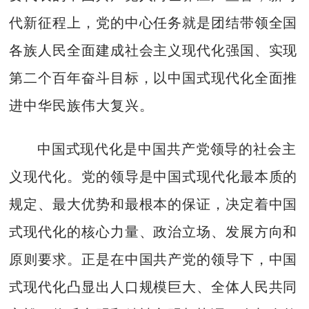
代新征程上，党的中心任务就是团结带领全国
各族人民全面建成社会主义现代化强国、实现
第二个百年奋斗目标，以中国式现代化全面推
进中华民族伟大复兴。
中国式现代化是中国共产党领导的社会主
义现代化。党的领导是中国式现代化最本质的
规定、最大优势和最根本的保证，决定着中国
式现代化的核心力量、政治立场、发展方向和
原则要求。正是在中国共产党的领导下，中国
式现代化凸显出人口规模巨大、全体人民共同