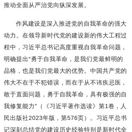
推动全面从严治党向纵深发展。
作风建设是深入推进党的自我革命的强大
动力。在领导新时代党的建设新的伟大工程过
程中，习近平总书记高度重视自我革命问题，
明确提出“勇于自我革命，是我们党最鲜明的
品格，也是我们党最大的优势。中国共产党的
伟大不在于不犯错误，而在于从不讳疾忌医，
敢于直面问题，勇于自我革命，具有极强的自
我修复能力”（《习近平著作选读》第1卷，人
民出版社2023年版，第576页）。习近平总书
记深刻总结党的建设历史经验特别是新时代全