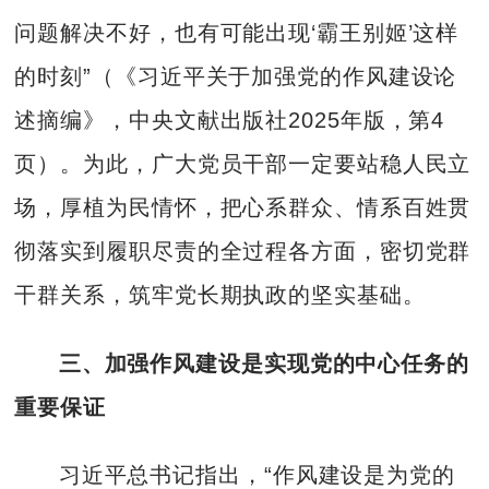
问题解决不好，也有可能出现‘霸王别姬’这样
的时刻”（《习近平关于加强党的作风建设论
述摘编》，中央文献出版社2025年版，第4
页）。为此，广大党员干部一定要站稳人民立
场，厚植为民情怀，把心系群众、情系百姓贯
彻落实到履职尽责的全过程各方面，密切党群
干群关系，筑牢党长期执政的坚实基础。
三、加强作风建设是实现党的中心任务的
重要保证
习近平总书记指出，“作风建设是为党的