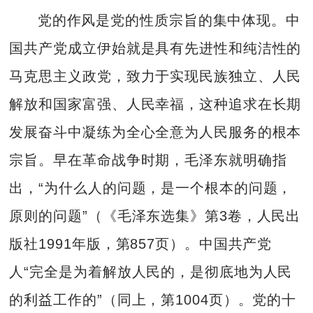
党的作风是党的性质宗旨的集中体现。中
国共产党成立伊始就是具有先进性和纯洁性的
马克思主义政党，致力于实现民族独立、人民
解放和国家富强、人民幸福，这种追求在长期
发展奋斗中凝练为全心全意为人民服务的根本
宗旨。早在革命战争时期，毛泽东就明确指
出，“为什么人的问题，是一个根本的问题，
原则的问题”（《毛泽东选集》第3卷，人民出
版社1991年版，第857页）。中国共产党
人“完全是为着解放人民的，是彻底地为人民
的利益工作的”（同上，第1004页）。党的十