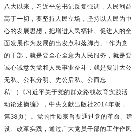
八大以来，习近平总书记反复强调，人民利益
高于一切，要坚持人民立场，坚持以人民为中
心的发展思想，把增进人民福祉、促进人的全
面发展作为发展的出发点和落脚点。“作为党
的干部，就是要全心全意为人民服务，就是要
诚心诚意为党和人民事业奋斗，就是要讲大公
无私、公私分明、先公后私、公而忘
私”（《习近平关于党的群众路线教育实践活
动论述摘编》，中央文献出版社2014年版，
第38页）。党的性质宗旨要通过党的革命、建
设、改革实践，通过广大党员干部的工作作风