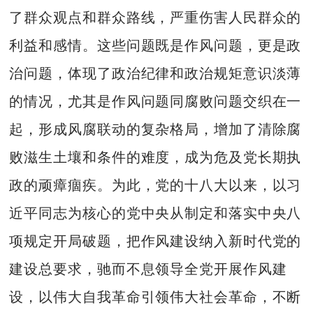
了群众观点和群众路线，严重伤害人民群众的
利益和感情。这些问题既是作风问题，更是政
治问题，体现了政治纪律和政治规矩意识淡薄
的情况，尤其是作风问题同腐败问题交织在一
起，形成风腐联动的复杂格局，增加了清除腐
败滋生土壤和条件的难度，成为危及党长期执
政的顽瘴痼疾。为此，党的十八大以来，以习
近平同志为核心的党中央从制定和落实中央八
项规定开局破题，把作风建设纳入新时代党的
建设总要求，驰而不息领导全党开展作风建
设，以伟大自我革命引领伟大社会革命，不断