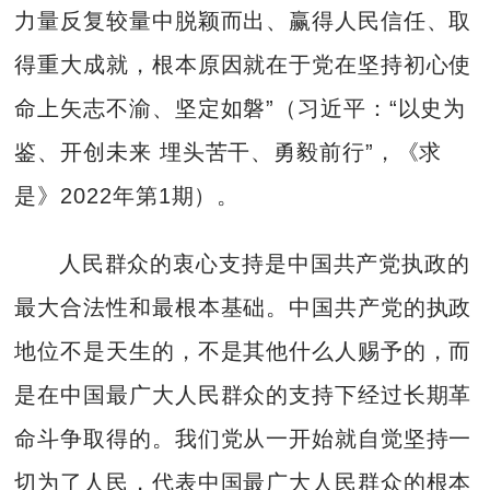
力量反复较量中脱颖而出、赢得人民信任、取
得重大成就，根本原因就在于党在坚持初心使
命上矢志不渝、坚定如磐”（习近平：“以史为
鉴、开创未来 埋头苦干、勇毅前行”，《求
是》2022年第1期）。
人民群众的衷心支持是中国共产党执政的
最大合法性和最根本基础。中国共产党的执政
地位不是天生的，不是其他什么人赐予的，而
是在中国最广大人民群众的支持下经过长期革
命斗争取得的。我们党从一开始就自觉坚持一
切为了人民，代表中国最广大人民群众的根本