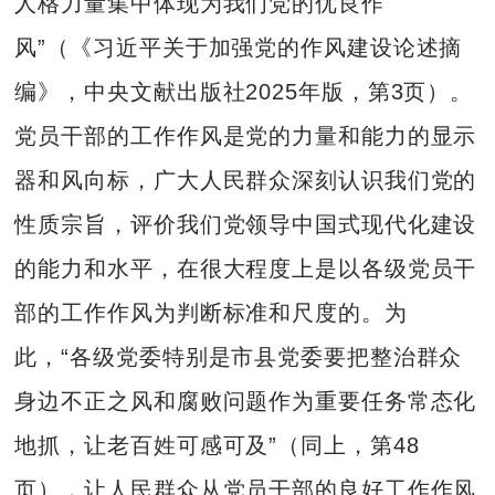
人格力量集中体现为我们党的优良作
风”（《习近平关于加强党的作风建设论述摘
编》，中央文献出版社2025年版，第3页）。
党员干部的工作作风是党的力量和能力的显示
器和风向标，广大人民群众深刻认识我们党的
性质宗旨，评价我们党领导中国式现代化建设
的能力和水平，在很大程度上是以各级党员干
部的工作作风为判断标准和尺度的。为
此，“各级党委特别是市县党委要把整治群众
身边不正之风和腐败问题作为重要任务常态化
地抓，让老百姓可感可及”（同上，第48
页），让人民群众从党员干部的良好工作作风