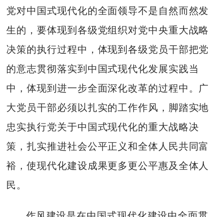
党对中国式现代化的全面领导不是自然而然发
生的，要体现到各级党组织对党中央重大战略
决策的执行过程中，体现到各级党员干部把党
的意志贯彻落实到中国式现代化发展实践当
中，体现到进一步全面深化改革的过程中。广
大党员干部必须以扎实的工作作风，脚踏实地
忠实执行党关于中国式现代化的重大战略决
策，扎实推进社会公平正义和全体人民共同富
裕，使现代化建设成果更多更公平惠及全体人
民。
作风建设是在中国式现代化建设中全面贯