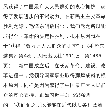
风获得了中国最广大人民群众的衷心拥护，获
得了发展进步的不竭动力。在新民主主义革命
胜利之际，毛泽东明确指出，我们党之所以能
取得全国革命的决定性胜利，根本原因就在
于“获得了数万万人民群众的拥护”（《毛泽东
选集》第4卷，人民出版社1991版，第1485
页）。新中国成立后，在长期革命、建设、改
革进程中，党领导国家事业取得辉煌成就的根
本原因，同样是因为获得了中国最广大人民群
众的真心支持。正如习近平总书记强调
的，“我们党之所以能够在近代以后各种政治