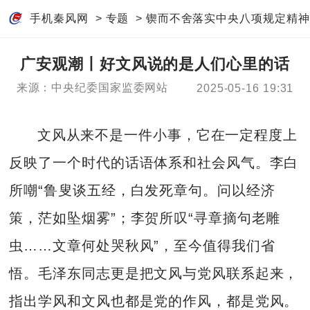
手机秦风网
>
专题
>
锲而不舍落实中央八项规定精神
广安观潮丨好文风说的是人们心里的话
来源：中央纪委国家监委网站
2025-05-16 19:31
文风从来不是一件小事，它在一定程度上
反映了一个时代的话语体系和社会风气。李白
所嘲“鲁叟谈五经，白发死章句。问以经济
策，茫如坠烟雾”；李贺所叹“寻章摘句老雕
虫……文章何处哭秋风”，至今值得我们省
悟。毛泽东同志更是把文风与党风联系起来，
指出学风和文风也都是党的作风，都是党风。