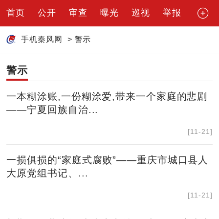
首页
公开
审查
曝光
巡视
举报
手机秦风网
>
警示
警示
一本糊涂账,一份糊涂爱,带来一个家庭的悲剧
——宁夏回族自治...
[11-21]
一损俱损的“家庭式腐败”——重庆市城口县人
大原党组书记、...
[11-21]