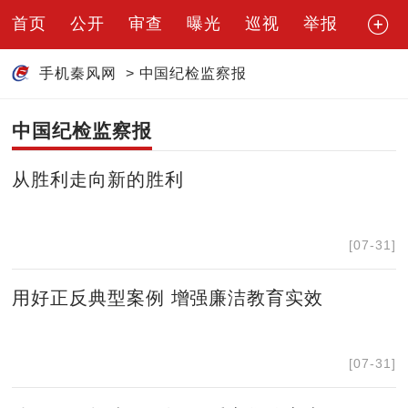
首页
公开
审查
曝光
巡视
举报
手机秦风网
>
中国纪检监察报
中国纪检监察报
从胜利走向新的胜利
[07-31]
用好正反典型案例 增强廉洁教育实效
[07-31]