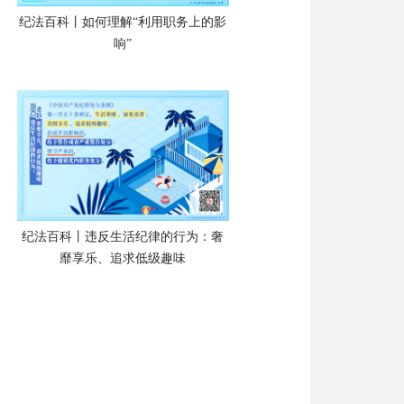
纪法百科丨如何理解“利用职务上的影
响”
纪法百科丨违反生活纪律的行为：奢
靡享乐、追求低级趣味