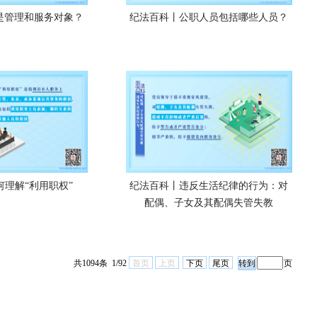
是管理和服务对象？
纪法百科丨公职人员包括哪些人员？
理解“利用职权”
纪法百科丨违反生活纪律的行为：对
配偶、子女及其配偶失管失教
共1094条 1/92
首页
上页
下页
尾页
页