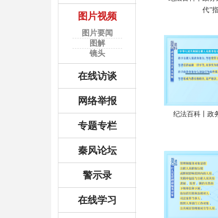
代”
图片视频
图片要闻
图解
镜头
在线访谈
网络举报
纪法百科丨政
专题专栏
秦风论坛
警示录
在线学习