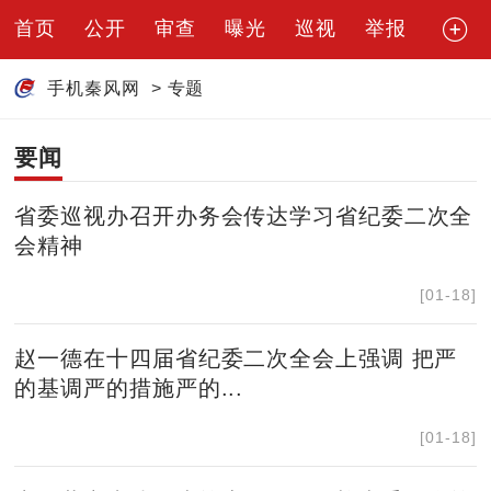
首页
公开
审查
曝光
巡视
举报
手机秦风网
>
专题
要闻
省委巡视办召开办务会传达学习省纪委二次全
会精神
[01-18]
赵一德在十四届省纪委二次全会上强调 把严
的基调严的措施严的...
[01-18]