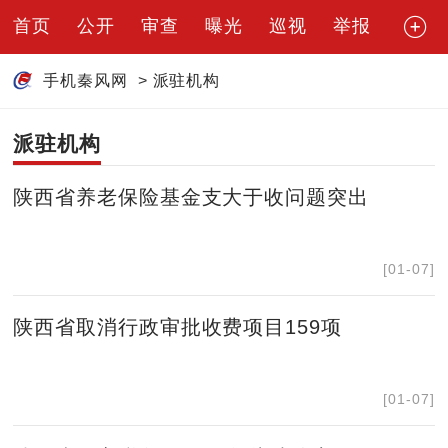
首页
公开
审查
曝光
巡视
举报
手机秦风网
>
派驻机构
派驻机构
陕西省养老保险基金支大于收问题突出
[01-07]
陕西省取消行政审批收费项目159项
[01-07]