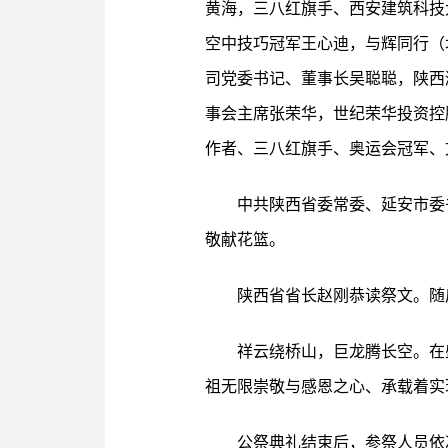
黄海，三八红旗手、西安建筑科技
空中技巧冠军王心迪，与辉同行（
司党委书记、董事长吴聪聪，陕西
事会主席张荣华，世纪荣华投资控
作者、三八红旗手、奥运会冠军、
中共陕西省委常委、延安市委
敬献花篮。
陕西省省长赵刚恭读祭文。随
祥云绕桥山，巨龙腾长空。在
祖无限崇敬与感恩之心、承载着实
公祭典礼结束后，参祭人员依