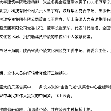
大学建筑学院教授杨柳，米兰冬奥会速度滑冰男子1500米冠军
北京）科技有限公司负责人董宇辉，陕煤集团党委书记、董事长
鸿瑞投资集团有限公司董事长王世春，新山海源人力资源集团有
股集团有限公司党委书记、董事长崔荣华，代表时代楷模、全国
文化艺术界、捐资助建黄帝陵的单位和个人敬献花篮。
书记王海鹏；陕西省黄帝陵文化园区党工委书记、管委会主任，
后，全体人员向轩辕黄帝像行三鞠躬礼。
盛大的乐舞告祭中，一条长56米的“金色飞龙”从祭台中心盘旋
现中华民族伟大复兴的中国梦，飞上云霄。
次瞻仰轩辕殿，拜谒黄帝陵，并在陵园中种植桥山柏。