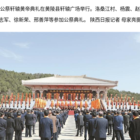
年清明公祭轩辕黄帝典礼在黄陵县轩辕广场举行。洛桑江村、杨震、
志军、徐新荣、邢善萍等参加公祭典礼。 陕西日报记者 母家亮