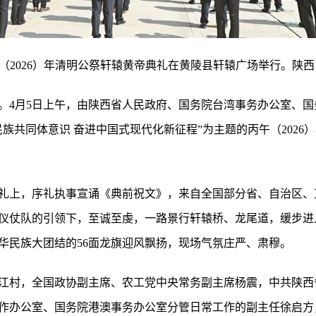
午（2026）年清明公祭轩辕黄帝典礼在黄陵县轩辕广场举行。陕西
。4月5日上午，由陕西省人民政府、国务院台湾事务办公室、
族共同体意识 奋进中国式现代化新征程”为主题的丙午（2026
礼上，序礼执事宣诵《典前祝文》，来自全国部分省、自治区、
仪仗队的引领下，至诚至虔，一路景行轩辕桥、龙尾道，缓步进
华民族大团结的56面龙旗迎风飘扬，现场气氛庄严、肃穆。
江村，全国政协副主席、农工党中央常务副主席杨震，中共陕西
作办公室、国务院港澳事务办公室分管日常工作的副主任徐启方