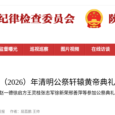
监督曝光
巡视巡察
图片视频
在线访谈
（2026）年清明公祭轩辕黄帝典
赵一德徐启方王灵桂张志军徐新荣邢善萍等参加公祭典礼
：陕西日报 作者：屈荔鹏 王帅