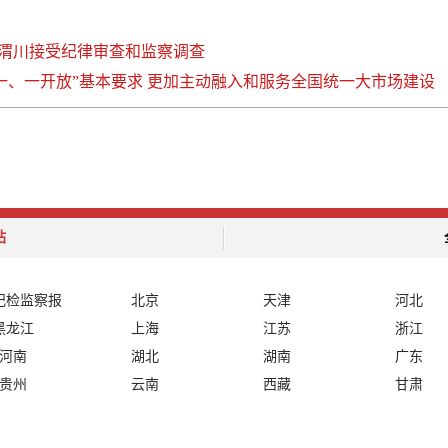
渭川接受纪律审查和监察调查
一、一开放”基本要求 更加主动融入和服务全国统一大市场建设
站
纪检监察报
北京
天津
河北
黑龙江
上海
江苏
浙江
河南
湖北
湖南
广东
贵州
云南
西藏
甘肃