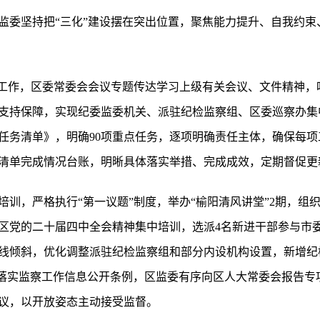
监委坚持把“三化”建设摆在突出位置，聚焦能力提升、自我约束
设工作，区委常委会会议专题传达学习上级有关会议、文件精神，
支持保障，实现纪委监委机关、派驻纪检监察组、区委巡察办集
点任务清单》，明确90项重点任务，逐项明确责任主体，确保每
清单完成情况台账，明晰具体落实举措、完成成效，定期督促更
训，严格执行“第一议题”制度，举办“榆阳清风讲堂”2期，组织
区党的二十届四中全会精神集中培训，选派4名新进干部参与市
线倾斜，优化调整派驻纪检监察组和部分内设机构设置，新增纪
，落实监察工作信息公开条例，区监委有序向区人大常委会报告专
议，以开放姿态主动接受监督。