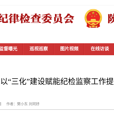
监督曝光
巡视巡察
图片视频
在线访谈
以“三化”建设赋能纪检监察工作
：秦风网 作者：樊小东 刘珂妤