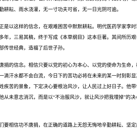
勤耕耘、雨水浇灌，无一寸功夫可省，无一日光阴可逾。
正是以这样的信念，在艰难困苦中默默耕耘。明代医药学家李时
多年，三易其稿，终于写成《本草纲目》这本巨著。其间所历艰
部传世经典，造福了后世子孙。
唐捐的信念。相信只要以党的初心为本心、以党的使命为生命，
一滴汗水都不会白流，今日下的苦功必将在未来的某一时刻彰显其
姓疾苦的景象，下定决心要根治风沙，让人民过上好日子。他带
他从未意志消沉，而是以“不治服风沙，就让风沙把我埋掉”的决
们要相信功不唐捐，在正确的道路上无怨无悔地辛勤耕耘、坚定