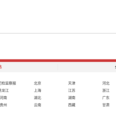
站
纪检监察报
北京
天津
河北
黑龙江
上海
江苏
浙江
河南
湖北
湖南
广东
贵州
云南
西藏
甘肃