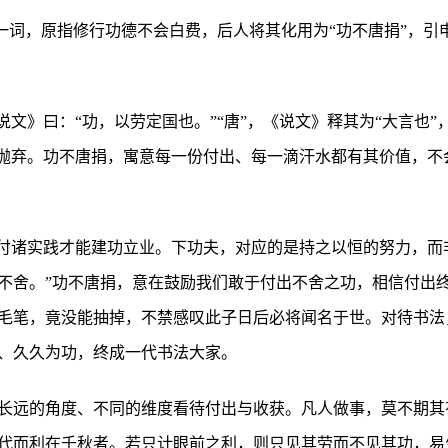
”一词，原指修行功德不会白费，后人将其化用为“功不唐捐”，
说文》曰：“功，以劳定国也。”“唐”，《说文》释其为“大言也
、抛弃。功不唐捐，寓意每一份付出、每一滴汗水都有其价值，不
、付诸实践才能建功立业。下功夫，对应的是持之以恒的努力，而
不舍。”功不唐捐，意在鼓励我们敢于付出不舍之功，相信付出
毛笔，竟没能抽掉，不禁感叹此子日后必将闻名于世。对待书法
、久久为功，终成一代书法大家。
长远的角度、不同的维度看待付出与收获。凡人做事，莫不期其
代而利在千秋者。若只计眼前之利，则只见其劳而不见其功，易