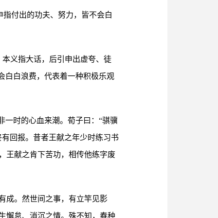
引申指付出的功夫、努力，皆不会白
”，本义指大话，后引申出虚夸、徒
会白白浪费，代表着一种积极乐观
非一时的心血来潮。荀子曰：“骐骥
终有回报。昔者王献之年少时练习书
，王献之肯下苦功，相传他练字废
有成。然世间之事，有立竿见影
生懈怠、消沉之情。殊不知，春种