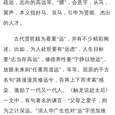
疏远，志向的高远等。“骥”，会意字，从马，
冀声，本义指好马、良马，引申为贤能、杰出
的人才。
古代贤哲颇为看重“远”，并有不少精彩阐
述。比如，为人处世要有“远虑”，人生目标
要“志当存高远”，修德养性要“宁静以致远”，
放眼未来则“任重而道远”，等等。屈原的千古
名句“路漫漫其修远兮，吾将上下而求索”感
染、激励了一代又一代人。《触龙说赵太后》
一文中，有句著名的谏言：“父母之爱子，则
为之计深远。”清人华广生也对“远”字倍加推