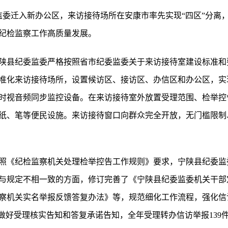
纪委监委迁入新办公区，来访接待场所在安康市率先实现“四区”分
纪检监察工作高质量发展。
陕县纪委监委严格按照省市纪委监委关于来访接待室建设标准和
标准化来访接待场所，设置候访区、接访区、办信区和办公区，实
小时视音频同步监控设备。在来访接待室外放置受理范围、检举
纸、笔等便民设施。来访接待窗口向群众完全开放，无门槛限制
照《纪检监察机关处理检举控告工作规则》要求，宁陕县纪委监
与规定不相一致的方面，修订完善了《宁陕县纪委监委机关干部
察机关实名举报反馈答复办法》等，规范细化工作流程，强化信
做好受理核实告知和答复承诺告知，全年受理转办信访举报139件