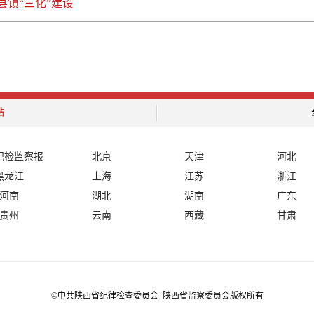
县镇“三化”建设
站
纪检监察报
北京
天津
河北
黑龙江
上海
江苏
浙江
河南
湖北
湖南
广东
贵州
云南
西藏
甘肃
©中共陕西省纪律检查委员会 陕西省监察委员会版权所有