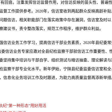
事事有回音。注重发挥信访监督作用，对信访反映的苗头性、普遍
监督工作提供参考。2020年，信访室收到两起群众反映高龄补
问题信访，相关职能部门在落实政策中存在漏洞，信访室及时以
察建议书，责令整改落实，规范工作程序，维护群众利益。
强信访业务工作学习，提高信访干部业务素质，2020年县纪委
监委信访业务专家应邀对全县纪检监察干部就信访工作重要性、
委坚持集中培训与干部自学、组织测试与暗访抽查、理论解读与
检监察干部专业化水平。新年伊始，宁陕县纪委监委信访室和全县
，信息化业务培训工作及时跟进，为助力高质量监督再添新举措
执纪“第一种形态”用好用活